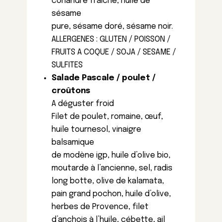
coriandre fraiche, huile de
sésame
pure, sésame doré, sésame noir.
ALLERGENES : GLUTEN / POISSON /
FRUITS A COQUE / SOJA / SESAME /
SULFITES
Salade Pascale / poulet /
croûtons
A déguster froid
Filet de poulet, romaine, œuf,
huile tournesol, vinaigre
balsamique
de modène igp, huile d’olive bio,
moutarde à l’ancienne, sel, radis
long botte, olive de kalamata,
pain grand pochon, huile d’olive,
herbes de Provence, filet
d’anchois à l’huile, cébette, ail