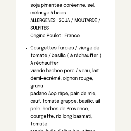
soja pimentee coréenne, sel,
mélange 5 baies.
ALLERGENES : SOJA / MOUTARDE /
SULFITES
Origine Poulet : France
Courgettes farcies / vierge de
tomate / basilic ( à réchauffer )
A réchauffer
viande hachée porc / veau, lait
demi-écrémé, oignon rouge,
grana
padano Aop râpé, pain de mie,
œuf, tomate grappe, basilic, ail
pelé, herbes de Provence,
courgette, riz long basmati,
tomate