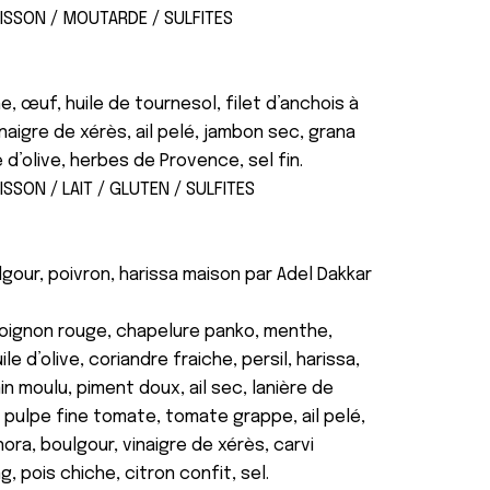
OISSON / MOUTARDE / SULFITES
e, œuf, huile de tournesol, filet d’anchois à
 vinaigre de xérès, ail pelé, jambon sec, grana
 d’olive, herbes de Provence, sel fin.
ISSON / LAIT / GLUTEN / SULFITES
e
gour, poivron, harissa maison par Adel Dakkar
oignon rouge, chapelure panko, menthe,
le d’olive, coriandre fraiche, persil, harissa,
 moulu, piment doux, ail sec, lanière de
 pulpe fine tomate, tomate grappe, ail pelé,
ora, boulgour, vinaigre de xérès, carvi
, pois chiche, citron confit, sel.