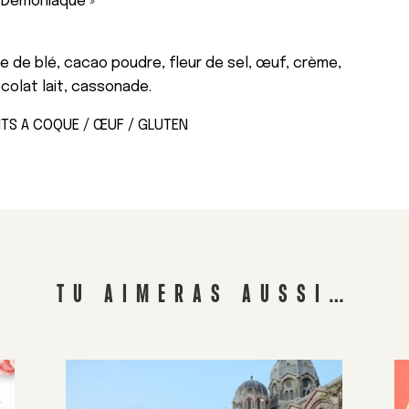
 Démoniaque »
ne de blé, cacao poudre, fleur de sel, œuf, crème,
ocolat lait, cassonade.
UITS A COQUE / ŒUF / GLUTEN
TU AIMERAS AUSSI…