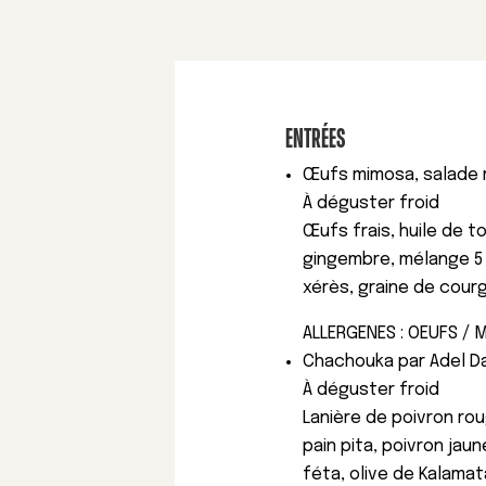
ENTRÉES
Œufs mimosa, salade
À déguster froid
Œufs frais, huile de t
gingembre, mélange 5 
xérès, graine de courge
ALLERGENES : OEUFS / 
Chachouka par Adel D
À déguster froid
Lanière de poivron ro
pain pita, poivron jau
féta, olive de Kalamat