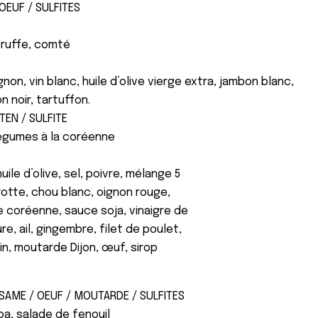
OEUF / SULFITES
truffe, comté
non, vin blanc, huile d’olive vierge extra, jambon blanc,
 noir, tartuffon.
UTEN / SULFITE
légumes à la coréenne
huile d’olive, sel, poivre, mélange 5
otte, chou blanc, oignon rouge,
 coréenne, sauce soja, vinaigre de
re, ail, gingembre, filet de poulet,
sin, moutarde Dijon, œuf, sirop
ESAME / OEUF / MOUTARDE / SULFITES
oa, salade de fenouil