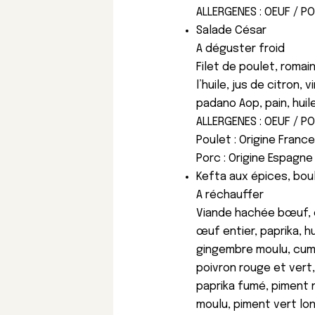
ALLERGENES : OEUF / P
Salade César
A déguster froid
Filet de poulet, romain
l’huile, jus de citron,
padano Aop, pain, huile
ALLERGENES : OEUF / PO
Poulet : Origine Franc
Porc : Origine Espagne
Kefta aux épices, boul
A réchauffer
Viande hachée bœuf, 
œuf entier, paprika, hui
gingembre moulu, cumin
poivron rouge et vert,
paprika fumé, piment n
moulu, piment vert long