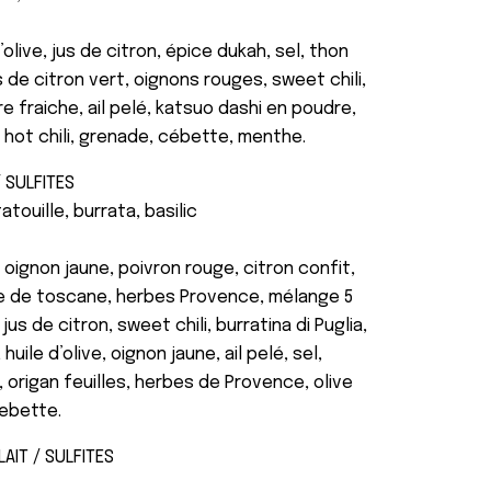
d’olive, jus de citron, épice dukah, sel, thon
s de citron vert, oignons rouges, sweet chili,
e fraiche, ail pelé, katsuo dashi en poudre,
 hot chili, grenade, cébette, menthe.
 SULFITES
touille, burrata, basilic
oignon jaune, poivron rouge, citron confit,
ée de toscane, herbes Provence, mélange 5
jus de citron, sweet chili, burratina di Puglia,
ile d’olive, oignon jaune, ail pelé, sel,
origan feuilles, herbes de Provence, olive
cebette.
LAIT / SULFITES