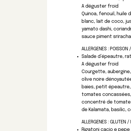
A déguster froid
Quinoa, fenouil, huile 
blanc, lait de coco, ju
yamato dashi, coriandr
sauce piment sriracha
ALLERGENES : POISSON /
Salade d’épeautre, rata
A déguster froid
Courgette, aubergine, 
olive noire dénoyaut
baies, petit épeautre, 
tomates concassées, hu
concentré de tomate, 
de Kalamata, basilic, 
ALLERGENES : GLUTEN / 
Rigatoni cacio e pepe