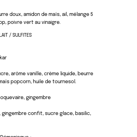
urre doux, amidon de maïs, ail, mélange 5
p, poivre vert au vinaigre.
LAIT / SULFITES
kkar
 sucre, arôme vanille, crème liquide, beurre
maïs popcorn, huile de tournesol.
Roquevaire, gingembre
, gingembre confit, sucre glace, basilic,