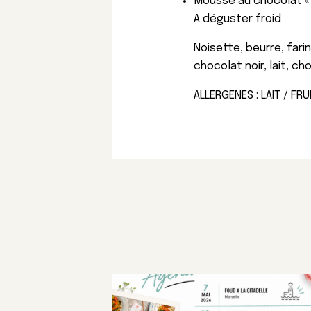
Mousse au chocolat «
A déguster froid
Noisette, beurre, fari
chocolat noir, lait, ch
ALLERGENES : LAIT / FR