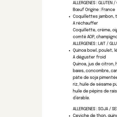
ALLERGENES : GLUTEN / 
Bœuf Origine : France
Coquillettes jambon, 
A réchauffer
Coquillette, crème, oig
comté AOP, champignon
ALLERGENES : LAIT / GL
Quinoa bowl, poulet, 
A déguster froid
Quinoa, jus de citron, 
baies, concombre, car
pâte de soja pimentée
riz, huile de sésame pu
huile de pépins de rai
d’érable.
ALLERGENES : SOJA / S
Ceviche de thon, quin