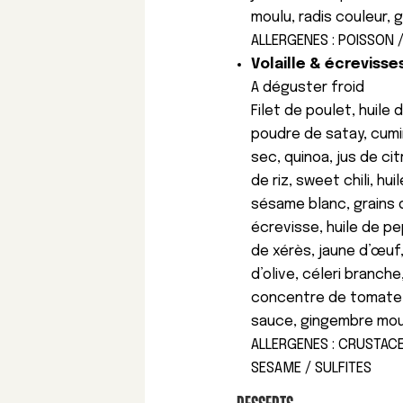
moulu, radis couleur,
ALLERGENES : POISSON /
Volaille & écrevisse
A déguster froid
Filet de poulet, huile 
poudre de satay, cumi
sec, quinoa, jus de ci
de riz, sweet chili, h
sésame blanc, grains
écrevisse, huile de pe
de xérès, jaune d’œuf, 
d’olive, céleri branch
concentre de tomate, o
sauce, gingembre moul
ALLERGENES : CRUSTACE
SESAME / SULFITES