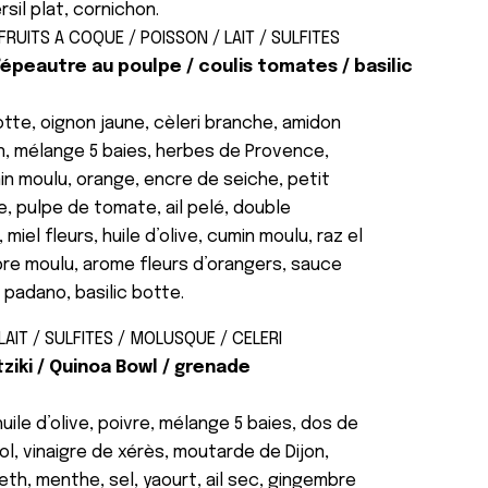
sil plat, cornichon.
FRUITS A COQUE / POISSON / LAIT / SULFITES
épeautre au poulpe / coulis tomates / basilic
otte, oignon jaune, cèleri branche, amidon
un, mélange 5 baies, herbes de Provence,
n moulu, orange, encre de seiche, petit
, pulpe de tomate, ail pelé, double
iel fleurs, huile d’olive, cumin moulu, raz el
re moulu, arome fleurs d’orangers, sauce
 padano, basilic botte.
LAIT / SULFITES / MOLUSQUE / CELERI
iki / Quinoa Bowl / grenade
huile d’olive, poivre, mélange 5 baies, dos de
ol, vinaigre de xérès, moutarde de Dijon,
neth, menthe, sel, yaourt, ail sec, gingembre