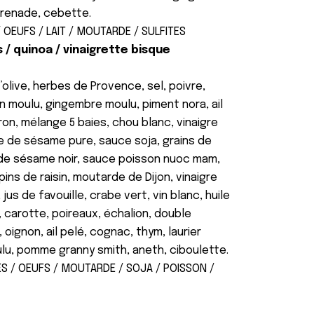
 grenade, cebette.
 OEUFS / LAIT / MOUTARDE / SULFITES
s / quinoa / vinaigrette bisque
d’olive, herbes de Provence, sel, poivre,
n moulu, gingembre moulu, piment nora, ail
tron, mélange 5 baies, chou blanc, vinaigre
uile de sésame pure, sauce soja, grains de
 de sésame noir, sauce poisson nuoc mam,
pins de raisin, moutarde de Dijon, vinaigre
jus de favouille, crabe vert, vin blanc, huile
e, carotte, poireaux, échalion, double
ignon, ail pelé, cognac, thym, laurier
u, pomme granny smith, aneth, ciboulette.
S / OEUFS / MOUTARDE / SOJA / POISSON /