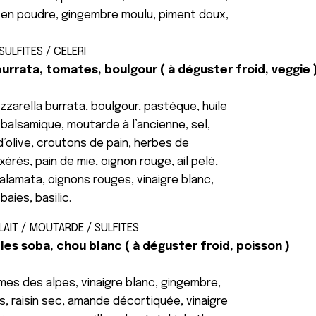
 en poudre, gingembre moulu, piment doux,
SULFITES / CELERI
urrata, tomates, boulgour ( à déguster froid, veggie 
zarella burrata, boulgour, pastèque, huile
 balsamique, moutarde à l’ancienne, sel,
d’olive, croutons de pain, herbes de
xérès, pain de mie, oignon rouge, ail pelé,
alamata, oignons rouges, vinaigre blanc,
aies, basilic.
LAIT / MOUTARDE / SULFITES
lles soba, chou blanc ( à déguster froid, poisson )
mes des alpes, vinaigre blanc, gingembre,
es, raisin sec, amande décortiquée, vinaigre