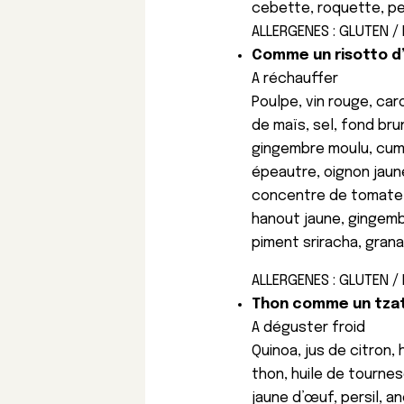
cebette, roquette, per
ALLERGENES : GLUTEN / 
Comme un risotto d’
A réchauffer
Poulpe, vin rouge, car
de maïs, sel, fond br
gingembre moulu, cumi
épeautre, oignon jaune
concentre de tomate, m
hanout jaune, gingemb
piment sriracha, grana
ALLERGENES : GLUTEN / 
Thon comme un tzatz
A déguster froid
Quinoa, jus de citron, 
thon, huile de tournes
jaune d’œuf, persil, a