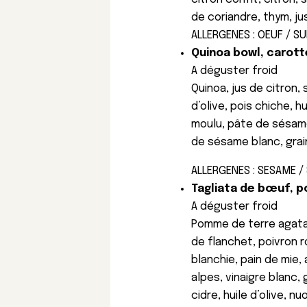
de coriandre, thym, jus
ALLERGENES : OEUF / SU
Quinoa bowl, carotte
A déguster froid
Quinoa, jus de citron, 
d’olive, pois chiche, 
moulu, pâte de sésame
de sésame blanc, grai
ALLERGENES : SESAME /
Tagliata de bœuf, p
A déguster froid
Pomme de terre agata,
de flanchet, poivron 
blanchie, pain de mie,
alpes, vinaigre blanc,
cidre, huile d’olive, n