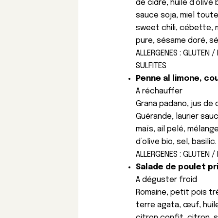
de cidre, huile d’olive
sauce soja, miel toutes
sweet chili, cébette,
pure, sésame doré, sé
ALLERGENES : GLUTEN /
SULFITES
Penne al limone, cou
A réchauffer
Grana padano, jus de c
Guérande, laurier sau
maïs, ail pelé, mélang
d’olive bio, sel, basilic.
ALLERGENES : GLUTEN / 
Salade de poulet pri
A déguster froid
Romaine, petit pois tr
terre agata, œuf, huile
citron confit, citron, 