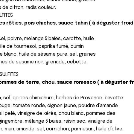
 de citron, radis couleur.
LFITES
s rôties, pois chiches, sauce tahin ( à déguster froid,
sel, poivre, mélange 5 baies, carotte, huile
huile de tournesol, paprika fumé, cumin
 blanc, huile de sésame pure, sel, graines
nes de sésame noir, grenade, cebette.
 SULFITES
ommes de terre, chou, sauce romesco ( à déguster fro
 sel, épices chimichurri, herbes de Provence, bavette
rouge, tomate ronde, oignon jaune, poudre d’amande
 ail pelé, vinaigre de xérès, chou blanc, pommes des
 gingembre, mélange 5 baies, raisin sec, vinaigre de
uoc man, amande, sel, cornichon, parmesan, huile d’olive,