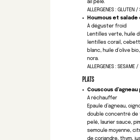
ail pelé.
ALLERGENES : GLUTEN /
Houmous et salade de
À déguster froid
Lentilles verte, huile 
lentilles corail, cebe
blanc, huile d’olive bi
nora.
ALLERGENES : SESAME /
PLATS
Couscous d’agneau p
A réchauffer
Epaule d’agneau, oigno
double concentré de to
pelé, laurier sauce, p
semoule moyenne, citr
de coriandre, thym, ju