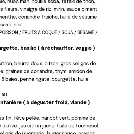
 bio, nuoc man, nouille soba, tataki de thon,
 fleurs, vinaigre de riz, mirin, sauce piment
 menthe, coriandre fraiche, huile de sésame
same noir.
 POISSON / FRUITS A COQUE / SOJA / SESAME /
rgette, basilic ( à réchauffer, veggie )
itron, beurre doux, citron, gros sel gris de
ce, graines de coriandre, thym, amidon de
e 5 baies, penne rigate, courgette, huile
LAIT
ntanière ( à déguster froid, viande )
ès fin, fève pelée, haricot vert, pomme de
 d’olive, jus citron jaune, huile de tournesol,
sel gris de Guérande, laurier sauce, graines