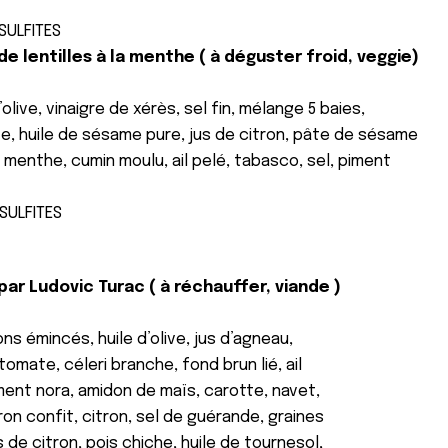
 SULFITES
 lentilles à la menthe ( à déguster froid, veggie)
d’olive, vinaigre de xérès, sel fin, mélange 5 baies,
tte, huile de sésame pure, jus de citron, pâte de sésame
o, menthe, cumin moulu, ail pelé, tabasco, sel, piment
 SULFITES
ar Ludovic Turac ( à réchauffer, viande )
ns émincés, huile d’olive, jus d’agneau,
mate, céleri branche, fond brun lié, ail
iment nora, amidon de maïs, carotte, navet,
on confit, citron, sel de guérande, graines
s de citron, pois chiche, huile de tournesol,