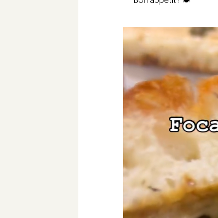
Bon appétit ! 🍽️