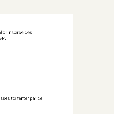
llo ! Inspirée des
ver.
.
isses toi tenter par ce