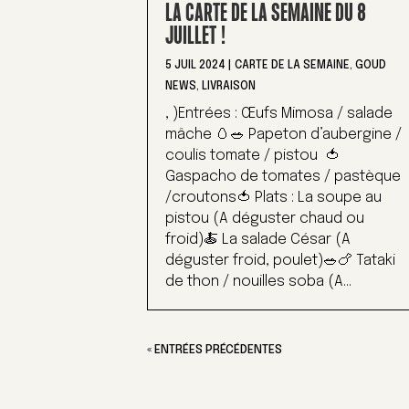
LA CARTE DE LA SEMAINE DU 8
JUILLET !
5 JUIL 2024
|
CARTE DE LA SEMAINE
,
GOUD
NEWS
,
LIVRAISON
, )Entrées : Œufs Mimosa / salade
mâche 🥚🥗 Papeton d’aubergine /
coulis tomate / pistou 🍅
Gaspacho de tomates / pastèque
/croutons🍅 Plats : La soupe au
pistou (A déguster chaud ou
froid)🍝 La salade César (A
déguster froid, poulet)🥗🍗 Tataki
de thon / nouilles soba (A...
« ENTRÉES PRÉCÉDENTES