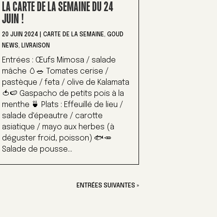
LA CARTE DE LA SEMAINE DU 24
JUIN !
20 JUIN 2024
|
CARTE DE LA SEMAINE
,
GOUD
NEWS
,
LIVRAISON
Entrées : Œufs Mimosa / salade
mâche 🥚🥗 Tomates cerise /
pastèque / feta / olive de Kalamata
🍅🍉 Gaspacho de petits pois à la
menthe 🍵 Plats : Effeuillé de lieu /
salade d'épeautre / carotte
asiatique / mayo aux herbes (à
déguster froid, poisson) 🐟🥕
Salade de pousse...
ENTRÉES SUIVANTES »