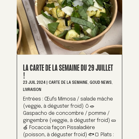
LA CARTE DE LA SEMAINE DU 29 JUILLET
!
23 JUIL 2024
|
CARTE DE LA SEMAINE
,
GOUD NEWS
,
LIVRAISON
Entrées : Œufs Mimosa / salade mâche
(veggie, à déguster froid) 🥚🥗
Gaspacho de concombre / pomme /
gingembre (veggie, à déguster froid) 🥒
🍏 Focaccia façon Pissaladière
(poisson, à déguster froid) 🐟🍞 Plats :