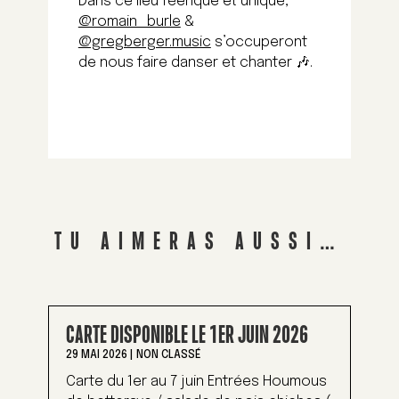
Dans ce lieu féerique et unique,
@romain_burle
&
@gregberger.music
s’occuperont
de nous faire danser et chanter 🎶.
TU AIMERAS AUSSI…
CARTE DISPONIBLE LE 1ER JUIN 2026
29 MAI 2026
|
NON CLASSÉ
Carte du 1er au 7 juin Entrées Houmous