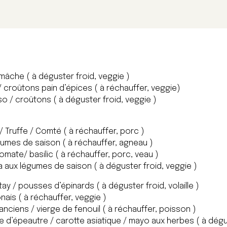
mâche ( à déguster froid, veggie )
 croûtons pain d’épices ( à réchauffer, veggie)
so / croûtons ( à déguster froid, veggie )
/ Truffe / Comté ( à réchauffer, porc )
gumes de saison ( à réchauffer, agneau )
omate/ basilic ( à réchauffer, porc, veau )
a aux légumes de saison ( à déguster froid, veggie )
ay / pousses d’épinards ( à déguster froid, volaille )
ais ( à réchauffer, veggie )
anciens / vierge de fenouil ( à réchauffer, poisson )
ade d’épeautre / carotte asiatique / mayo aux herbes ( à dégu