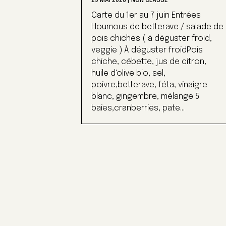
29 MAI 2026
|
NON CLASSÉ
Carte du 1er au 7 juin Entrées
Houmous de betterave / salade de
pois chiches ( à déguster froid,
veggie ) À déguster froidPois
chiche, cébette, jus de citron,
huile d'olive bio, sel,
poivre,betterave, féta, vinaigre
blanc, gingembre, mélange 5
baies,cranberries, pate...