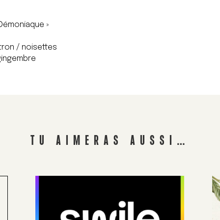
 Démoniaque »
tron / noisettes
 gingembre
TU AIMERAS AUSSI…