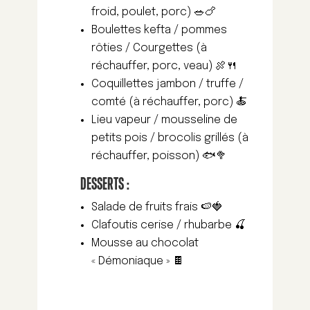
froid, poulet, porc) 🥗🍗
Boulettes kefta / pommes
rôties / Courgettes (à
réchauffer, porc, veau) 🍖🍴
Coquillettes jambon / truffe /
comté (à réchauffer, porc) 🍝
Lieu vapeur / mousseline de
petits pois / brocolis grillés (à
réchauffer, poisson) 🐟🥦
DESSERTS :
Salade de fruits frais 🍉🍓
Clafoutis cerise / rhubarbe 🍒
Mousse au chocolat
« Démoniaque » 🍫