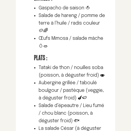
Gaspacho de saison 🍅
Salade de hareng / pomme de
terre à l’huile / radis couleur
🥔🌈
Œufs Mimosa / salade mâche
🥚🥗
PLATS :
Tataki de thon / nouilles soba
(poisson, à déguster froid) 🍣
Aubergine grillée / taboulé
boulgour / pastèque (veggie,
à déguster froid) 🍆🍉
Salade d’épeautre / Lieu fumé
/ chou blanc (poisson, à
déguster froid) 🐟
La salade César (à déguster