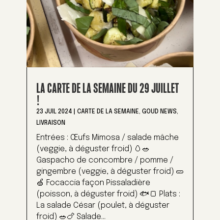
LA CARTE DE LA SEMAINE DU 29 JUILLET
!
23 JUIL 2024
|
CARTE DE LA SEMAINE
,
GOUD NEWS
,
LIVRAISON
Entrées : Œufs Mimosa / salade mâche
(veggie, à déguster froid) 🥚🥗
Gaspacho de concombre / pomme /
gingembre (veggie, à déguster froid) 🥒
🍏 Focaccia façon Pissaladière
(poisson, à déguster froid) 🐟🍞 Plats :
La salade César (poulet, à déguster
froid) 🥗🍗 Salade...