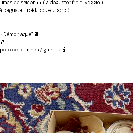
gumes de saison 🍜 ( à déguster froid, veggie )
à déguster froid, poulet, porc )
« Démoniaque” 🍫
 🍇
pote de pommes / granola 🍏