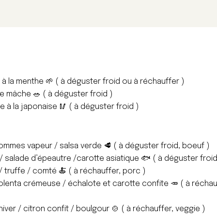
 à la menthe 🌱 ( à déguster froid ou à réchauffer )
 mâche 🥗 ( à déguster froid )
 à la japonaise 🥢 ( à déguster froid )
ommes vapeur / salsa verde 🥩 ( à déguster froid, boeuf )
d / salade d’épeautre /carotte asiatique 🐟 ( à déguster froi
 truffe / comté 🍝 ( à réchauffer, porc )
lenta crémeuse / échalote et carotte confite 🥕 ( à réchauff
iver / citron confit / boulgour 🍲 ( à réchauffer, veggie )