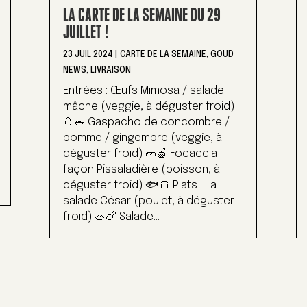
LA CARTE DE LA SEMAINE DU 29
JUILLET !
23 JUIL 2024
|
CARTE DE LA SEMAINE
,
GOUD
NEWS
,
LIVRAISON
Entrées : Œufs Mimosa / salade
mâche (veggie, à déguster froid)
🥚🥗 Gaspacho de concombre /
pomme / gingembre (veggie, à
déguster froid) 🥒🍏 Focaccia
façon Pissaladière (poisson, à
déguster froid) 🐟🍞 Plats : La
salade César (poulet, à déguster
froid) 🥗🍗 Salade...