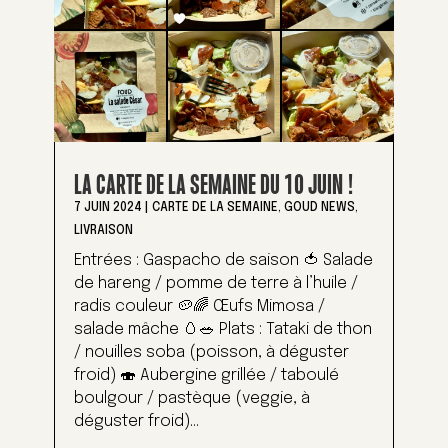
LA CARTE DE LA SEMAINE DU 10 JUIN !
7 JUIN 2024
|
CARTE DE LA SEMAINE
,
GOUD NEWS
,
LIVRAISON
Entrées : Gaspacho de saison 🍅 Salade
de hareng / pomme de terre à l’huile /
radis couleur 🥔🌈 Œufs Mimosa /
salade mâche 🥚🥗 Plats : Tataki de thon
/ nouilles soba (poisson, à déguster
froid) 🍣 Aubergine grillée / taboulé
boulgour / pastèque (veggie, à
déguster froid)...