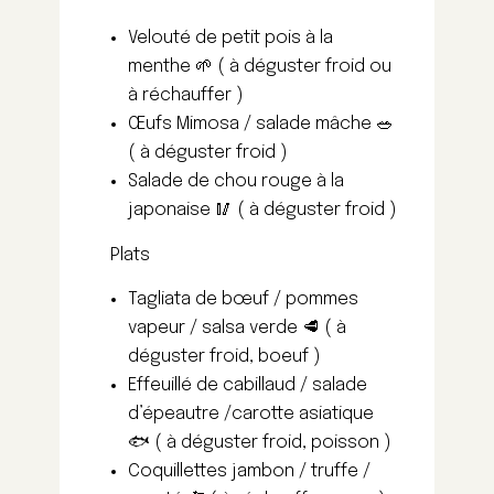
Velouté de petit pois à la
menthe 🌱 ( à déguster froid ou
à réchauffer )
Œufs Mimosa / salade mâche 🥗
( à déguster froid )
Salade de chou rouge à la
japonaise 🥢 ( à déguster froid )
Plats
Tagliata de bœuf / pommes
vapeur / salsa verde 🥩 ( à
déguster froid, boeuf )
Effeuillé de cabillaud / salade
d’épeautre /carotte asiatique
🐟 ( à déguster froid, poisson )
Coquillettes jambon / truffe /