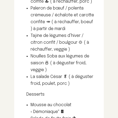
comté 🍝 ( à réchauffer, porc )
Paleron de bœuf / polenta
crémeuse / échalote et carotte
confite 🥕 ( à réchauffer, boeuf
) à partir de mardi
Tajine de légumes d’hiver /
citron confit / boulgour 🍲 ( à
réchauffer, veggie )
Nouilles Soba aux légumes de
saison 🍜 ( à déguster froid,
veggie )
La salade César 🥬 ( à déguster
froid, poulet, porc )
Desserts
Mousse au chocolat
« Démoniaque” 🍫