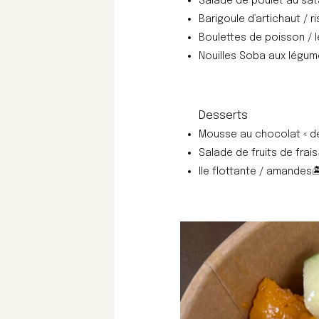
Salade de poulet au sata
Barigoule d’artichaut / r
Boulettes de poisson / l
Nouilles Soba aux légume
Desserts
Mousse au chocolat « d
Salade de fruits de frais
Ile flottante / amandes
