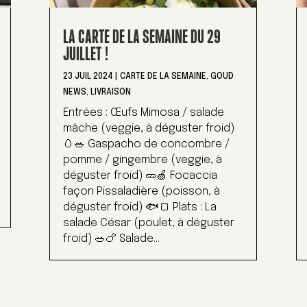
LA CARTE DE LA SEMAINE DU 29
JUILLET !
23 JUIL 2024
|
CARTE DE LA SEMAINE
,
GOUD
NEWS
,
LIVRAISON
Entrées : Œufs Mimosa / salade
mâche (veggie, à déguster froid)
🥚🥗 Gaspacho de concombre /
pomme / gingembre (veggie, à
déguster froid) 🥒🍏 Focaccia
façon Pissaladière (poisson, à
déguster froid) 🐟🍞 Plats : La
salade César (poulet, à déguster
froid) 🥗🍗 Salade...