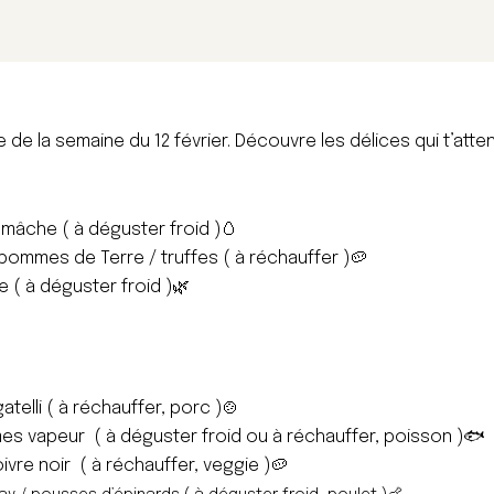
de la semaine du 12 février. Découvre les délices qui t’atte
mâche ( à déguster froid )
🥚
pommes de Terre / truffes ( à réchauffer )
🥔
e ( à déguster froid )
🌿
gatelli ( à réchauffer, porc )
🍲
gumes vapeur ( à déguster froid ou à réchauffer, poisson )
🐟
vre noir ( à réchauffer, veggie )
🥔