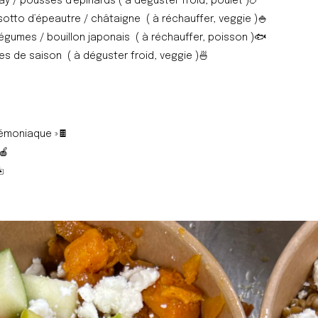
y / pousses d’épinards ( à déguster froid, poulet )
🍗
isotto d’épeautre / châtaigne ( à réchauffer, veggie )
🍚
égumes / bouillon japonais ( à réchauffer, poisson )
🐟
s de saison ( à déguster froid, veggie )
🍜
émoniaque »
🍫
🍎
️