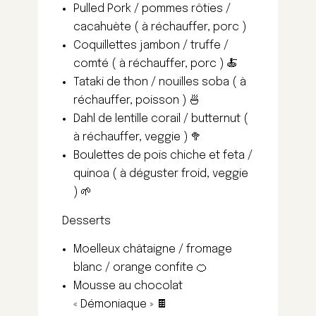
Pulled Pork / pommes rôties /
cacahuète ( à réchauffer, porc )
Coquillettes jambon / truffe /
comté ( à réchauffer, porc ) 🍝
Tataki de thon / nouilles soba ( à
réchauffer, poisson ) 🍜
Dahl de lentille corail / butternut (
à réchauffer, veggie ) 🥦
Boulettes de pois chiche et feta /
quinoa ( à déguster froid, veggie
) 🌱
Desserts
Moelleux châtaigne / fromage
blanc / orange confite 🍊
Mousse au chocolat
« Démoniaque » 🍫