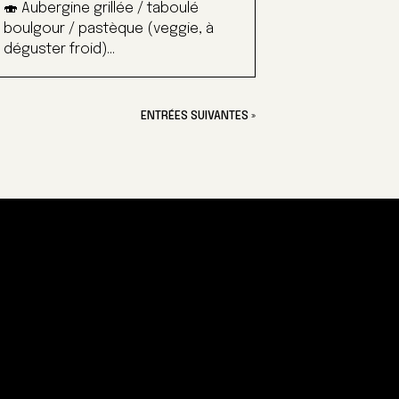
🍣 Aubergine grillée / taboulé
boulgour / pastèque (veggie, à
déguster froid)...
ENTRÉES SUIVANTES »