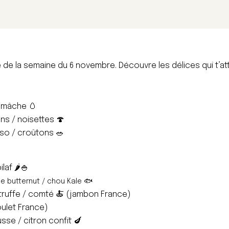
 de la semaine du 6 novembre. Découvre les délices qui t’at
 mâche 🥚
s / noisettes 🍄
iso / croûtons 🥗
laf 🌶️🍚
e butternut / chou Kale 🐟
 truffe / comté 🍝 (jambon France)
oulet France)
sse / citron confit 🍆