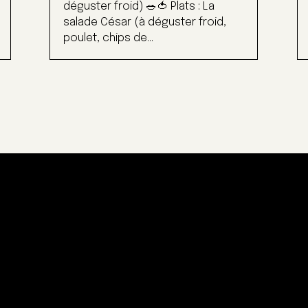
déguster froid) 🥗🍅 Plats : La
salade César (à déguster froid,
poulet, chips de...