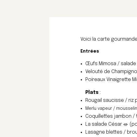
Voici la carte gourmande
Entrées
Œufs Mimosa / salade
Velouté de Champignon
Poireaux Vinaigrette M
Plats
:
Rougail saucisse / riz pi
Merlu vapeur / mousselin
Coquillettes jambon /
La salade César 🥗 (p
Lasagne blettes / brou