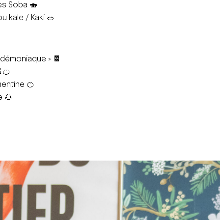
les Soba 🍣
u kale / Kaki 🥗
 démoniaque » 🍫
🍏🍊
entine 🍊
e 🌰