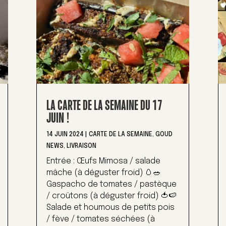
LA CARTE DE LA SEMAINE DU 17
JUIN !
14 JUIN 2024
|
CARTE DE LA SEMAINE
,
GOUD
NEWS
,
LIVRAISON
Entrée : Œufs Mimosa / salade
mâche (à déguster froid) 🥚🥗
Gaspacho de tomates / pastèque
/ croûtons (à déguster froid) 🍅🍉
Salade et houmous de petits pois
/ fève / tomates séchées (à