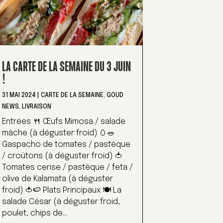
LA CARTE DE LA SEMAINE DU 3 JUIN
!
31 MAI 2024
|
CARTE DE LA SEMAINE
,
GOUD
NEWS
,
LIVRAISON
Entrées 🍴 Œufs Mimosa / salade
mâche (à déguster froid) 🥚🥗
Gaspacho de tomates / pastèque
/ croûtons (à déguster froid) 🍅
Tomates cerise / pastèque / feta /
olive de Kalamata (à déguster
froid) 🍅🍉 Plats Principaux 🍽️ La
salade César (à déguster froid,
poulet, chips de...