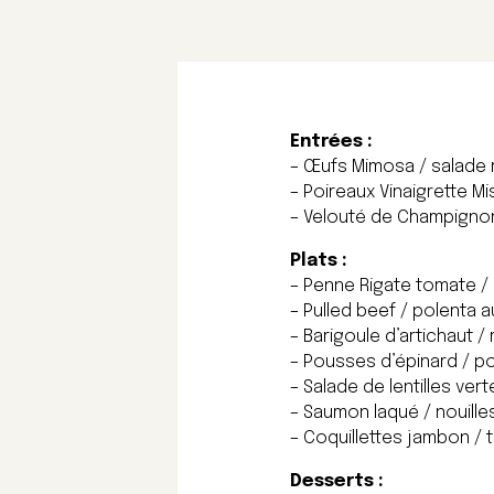
Entrées :
– Œufs Mimosa / salade 
– Poireaux Vinaigrette Mi
– Velouté de Champignons
Plats :
– Penne Rigate tomate / m
– Pulled beef / polenta a
– Barigoule d’artichaut /
– Pousses d’épinard / po
– Salade de lentilles ver
– Saumon laqué / nouille
– Coquillettes jambon / t
Desserts :