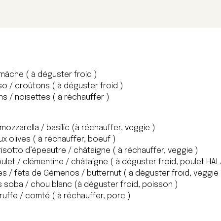
mâche ( à déguster froid )
so / croûtons ( à déguster froid )
 / noisettes ( à réchauffer )
ozzarella / basilic (à réchauffer, veggie )
ux olives ( à réchauffer, boeuf )
 risotto d’épeautre / châtaigne ( à réchauffer, veggie )
ulet / clémentine / châtaigne ( à déguster froid, poulet HAL
tes / féta de Gémenos / butternut ( à déguster froid, veggie 
s soba / chou blanc (à déguster froid, poisson )
ruffe / comté ( à réchauffer, porc )