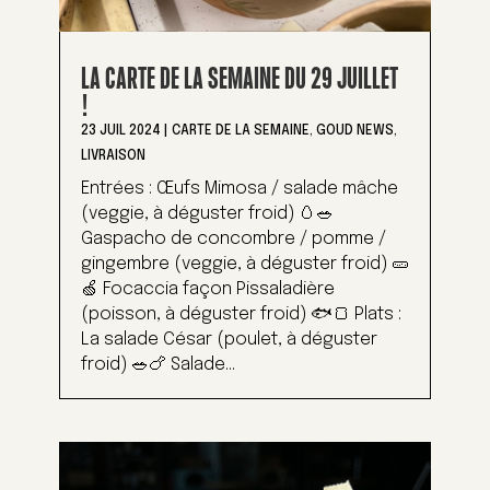
LA CARTE DE LA SEMAINE DU 29 JUILLET
!
23 JUIL 2024
|
CARTE DE LA SEMAINE
,
GOUD NEWS
,
LIVRAISON
Entrées : Œufs Mimosa / salade mâche
(veggie, à déguster froid) 🥚🥗
Gaspacho de concombre / pomme /
gingembre (veggie, à déguster froid) 🥒
🍏 Focaccia façon Pissaladière
(poisson, à déguster froid) 🐟🍞 Plats :
La salade César (poulet, à déguster
froid) 🥗🍗 Salade...