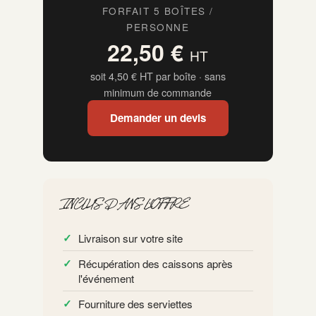
FORFAIT 5 BOÎTES /
PERSONNE
22,50 €
HT
soit 4,50 € HT par boîte · sans
minimum de commande
Demander un devis
INCLUS DANS L'OFFRE
Livraison sur votre site
Récupération des caissons après
l'événement
Fourniture des serviettes