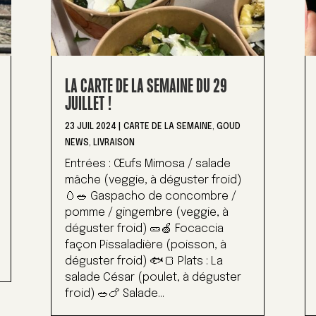
LA CARTE DE LA SEMAINE DU 29
JUILLET !
23 JUIL 2024
|
CARTE DE LA SEMAINE
,
GOUD
NEWS
,
LIVRAISON
Entrées : Œufs Mimosa / salade
mâche (veggie, à déguster froid)
🥚🥗 Gaspacho de concombre /
pomme / gingembre (veggie, à
déguster froid) 🥒🍏 Focaccia
façon Pissaladière (poisson, à
déguster froid) 🐟🍞 Plats : La
salade César (poulet, à déguster
froid) 🥗🍗 Salade...