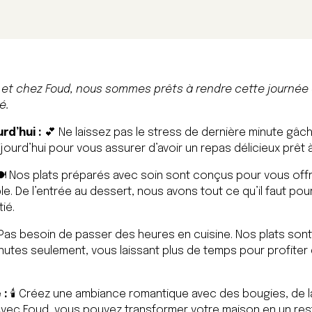
à, et chez Foud, nous sommes prêts à rendre cette journée
ié.
d’hui :
💕 Ne laissez pas le stress de dernière minute gâc
rd’hui pour vous assurer d’avoir un repas délicieux prêt à
️ Nos plats préparés avec soin sont conçus pour vous offr
e. De l’entrée au dessert, nous avons tout ce qu’il faut pour
ié.
Pas besoin de passer des heures en cuisine. Nos plats sont
inutes seulement, vous laissant plus de temps pour profite
 :
🕯️ Créez une ambiance romantique avec des bougies, de 
 Avec Foud, vous pouvez transformer votre maison en un rest