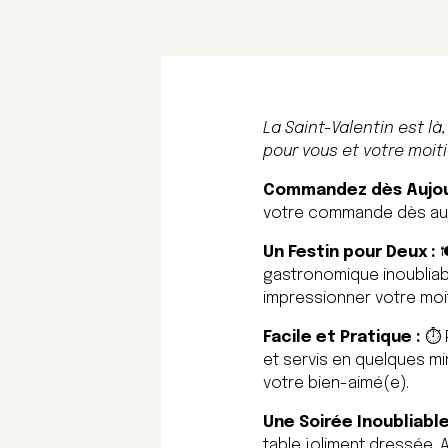
La Saint-Valentin est l
pour vous et votre moit
Commandez dès Aujour
votre commande dès aujou
Un Festin pour Deux :

gastronomique inoubliabl
impressionner votre moit
Facile et Pratique :
⏱️ 
et servis en quelques m
votre bien-aimé(e).
Une Soirée Inoubliable
table joliment dressée.