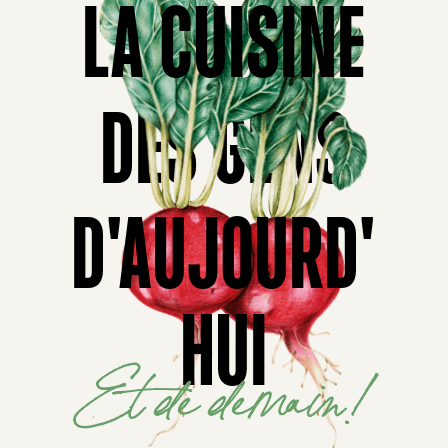
LA CUISINE
DES GENS
D'AUJOURD'
HUI
Et de demain!