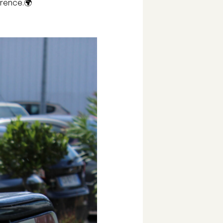
érence.🌍