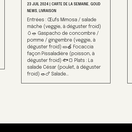
23 JUIL 2024
|
CARTE DE LA SEMAINE
,
GOUD
NEWS
,
LIVRAISON
Entrées : Œufs Mimosa / salade
mâche (veggie, à déguster froid)
🥚🥗 Gaspacho de concombre /
pomme / gingembre (veggie, à
déguster froid) 🥒🍏 Focaccia
façon Pissaladière (poisson, à
déguster froid) 🐟🍞 Plats : La
salade César (poulet, à déguster
froid) 🥗🍗 Salade...