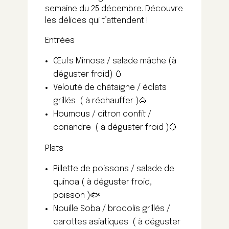
semaine du 25 décembre. Découvre
les délices qui t’attendent !
Entrées
Œufs Mimosa / salade mâche (à
déguster froid) 🥚
Velouté de châtaigne / éclats
grillés ( à réchauffer )🌰
Houmous / citron confit /
coriandre ( à déguster froid )🍋
Plats
Rillette de poissons / salade de
quinoa ( à déguster froid,
poisson )🐟
Nouille Soba / brocolis grillés /
carottes asiatiques ( à déguster