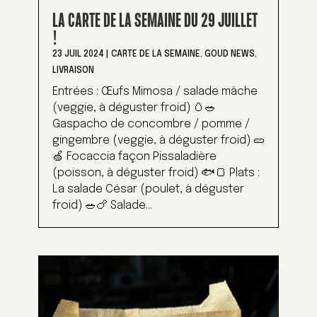
LA CARTE DE LA SEMAINE DU 29 JUILLET
!
23 JUIL 2024
|
CARTE DE LA SEMAINE
,
GOUD NEWS
,
LIVRAISON
Entrées : Œufs Mimosa / salade mâche
(veggie, à déguster froid) 🥚🥗
Gaspacho de concombre / pomme /
gingembre (veggie, à déguster froid) 🥒
🍏 Focaccia façon Pissaladière
(poisson, à déguster froid) 🐟🍞 Plats :
La salade César (poulet, à déguster
froid) 🥗🍗 Salade...