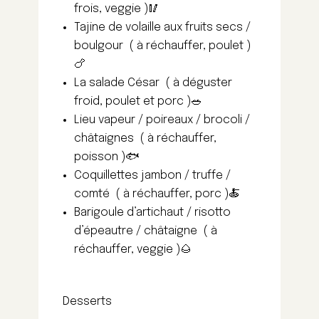
frois, veggie )🥢
Tajine de volaille aux fruits secs /
boulgour ( à réchauffer, poulet )
🍗
La salade César ( à déguster
froid, poulet et porc )🥗
Lieu vapeur / poireaux / brocoli /
châtaignes ( à réchauffer,
poisson )🐟
Coquillettes jambon / truffe /
comté ( à réchauffer, porc )🍝
Barigoule d’artichaut / risotto
d’épeautre / châtaigne ( à
réchauffer, veggie )🌰
Desserts