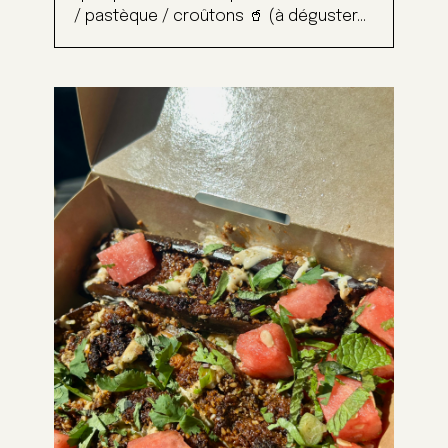
/ pastèque / croûtons 🥤 (à déguster...