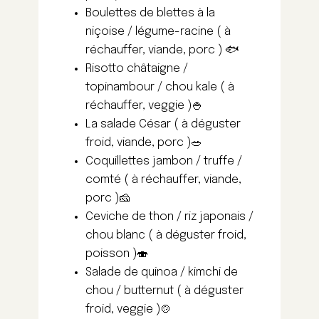
Boulettes de blettes à la
niçoise / légume-racine
( à
réchauffer, viande, porc )
🐟
Risotto châtaigne /
topinambour / chou kale
( à
réchauffer, veggie )
🍚
La salade César
( à déguster
froid, viande, porc )
🥗
Coquillettes jambon / truffe /
comté
( à réchauffer, viande,
porc )
🧀
Ceviche de thon / riz japonais /
chou blanc
( à déguster froid,
poisson )
🍣
Salade de quinoa / kimchi de
chou / butternut
( à déguster
froid, veggie )
🍲