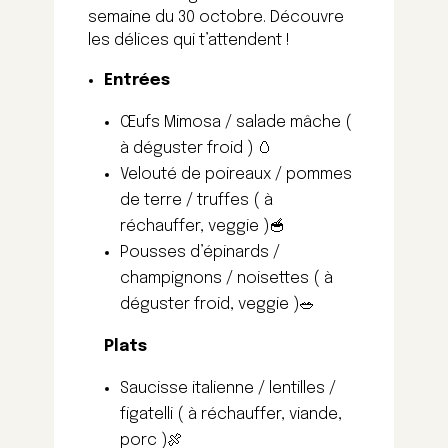
semaine du 30 octobre. Découvre
les délices qui t’attendent !
Entrées
Œufs Mimosa / salade mâche
(
à déguster froid )
🥚
Velouté de poireaux / pommes
de terre / truffes
( à
réchauffer, veggie )
🥣
Pousses d’épinards /
champignons / noisettes
( à
déguster froid, veggie )
🥗
Plats
Saucisse italienne / lentilles /
figatelli
( à réchauffer, viande,
porc )
🍖