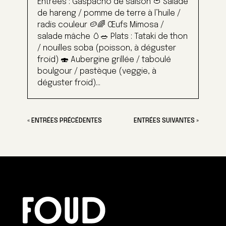
Entrées : Gaspacho de saison 🍅 Salade
de hareng / pomme de terre à l’huile /
radis couleur 🥔🌈 Œufs Mimosa /
salade mâche 🥚🥗 Plats : Tataki de thon
/ nouilles soba (poisson, à déguster
froid) 🍣 Aubergine grillée / taboulé
boulgour / pastèque (veggie, à
déguster froid)...
« ENTRÉES PRÉCÉDENTES
ENTRÉES SUIVANTES »