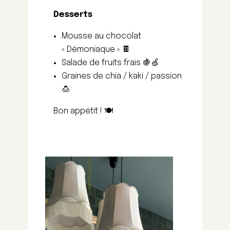
Desserts
Mousse au chocolat
« Démoniaque » 🍫
Salade de fruits frais 🍇🍏
Graines de chia / kaki / passion
🍮
Bon appétit ! 🍽️