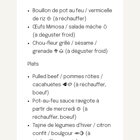
Bouillon de pot au feu / vermicelle
de riz 🍲 (à réchauffer)
Œufs Mimosa / salade mâche 🥚
(à déguster froid)
Chou-fleur grillé / sésame /
grenade 🥦🌰 (à déguster froid)
Plats
Pulled beef / pommes rôties /
cacahuètes 🥩🥔 (à réchauffer,
boeuf)
Pot-au-feu sauce ravigote à
partir de mercredi 🍲 (à
réchauffer, boeuf)
Tajine de légumes d’hiver / citron
confit / boulgour 🥕🍋 (à