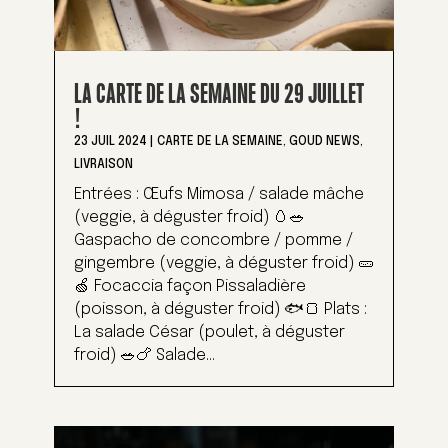
LA CARTE DE LA SEMAINE DU 29 JUILLET
!
23 JUIL 2024
|
CARTE DE LA SEMAINE
,
GOUD NEWS
,
LIVRAISON
Entrées : Œufs Mimosa / salade mâche
(veggie, à déguster froid) 🥚🥗
Gaspacho de concombre / pomme /
gingembre (veggie, à déguster froid) 🥒
🍏 Focaccia façon Pissaladière
(poisson, à déguster froid) 🐟🍞 Plats :
La salade César (poulet, à déguster
froid) 🥗🍗 Salade...