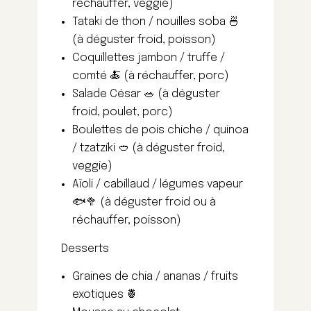
réchauffer, veggie)
Tataki de thon / nouilles soba 🍜
(à déguster froid, poisson)
Coquillettes jambon / truffe /
comté 🍝 (à réchauffer, porc)
Salade César 🥗 (à déguster
froid, poulet, porc)
Boulettes de pois chiche / quinoa
/ tzatzíki 🥙 (à déguster froid,
veggie)
Aïoli / cabillaud / légumes vapeur
🐟🥦 (à déguster froid ou à
réchauffer, poisson)
Desserts
Graines de chia / ananas / fruits
exotiques 🍍