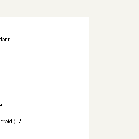
dent !
🍚
froid ) 🍗