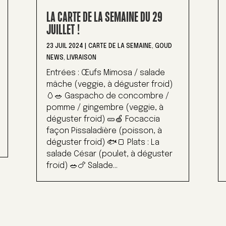
LA CARTE DE LA SEMAINE DU 29
JUILLET !
23 JUIL 2024
|
CARTE DE LA SEMAINE
,
GOUD
NEWS
,
LIVRAISON
Entrées : Œufs Mimosa / salade
mâche (veggie, à déguster froid)
🥚🥗 Gaspacho de concombre /
pomme / gingembre (veggie, à
déguster froid) 🥒🍏 Focaccia
façon Pissaladière (poisson, à
déguster froid) 🐟🍞 Plats : La
salade César (poulet, à déguster
froid) 🥗🍗 Salade...