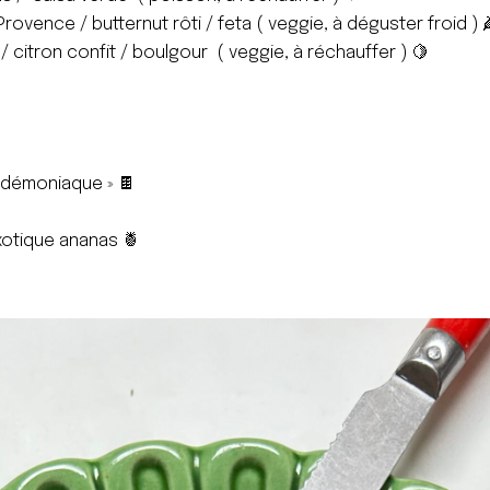
rovence / butternut rôti / feta ( veggie, à déguster froid ) 
/ citron confit / boulgour ( veggie, à réchauffer ) 🍋
 démoniaque » 🍫

exotique ananas 🍍