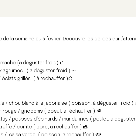
 de la semaine du 5 février. Découvre les délices qui t’atten
mâche (à déguster froid) 🥚
x agrumes ( à déguster froid ) 🥕
éclats grillés ( à réchauffer )
🌰
ais / chou blanc à la japonaise ( poisson, à déguster froid ) 
 rouge / gnocchis ( boeuf, à réchauffer ) 🥩
tay / pousses d’épinards / mandarines ( poulet, à déguster 
truffe / comté
( porc, à réchauffer ) 🧀
s / salsa verde ( poisson, à réchauffer ) 🐟