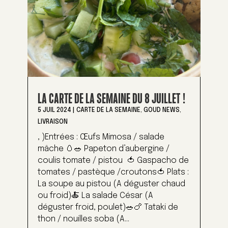
LA CARTE DE LA SEMAINE DU 8 JUILLET !
5 JUIL 2024
|
CARTE DE LA SEMAINE
,
GOUD NEWS
,
LIVRAISON
, )Entrées : Œufs Mimosa / salade
mâche 🥚🥗 Papeton d’aubergine /
coulis tomate / pistou 🍅 Gaspacho de
tomates / pastèque /croutons🍅 Plats :
La soupe au pistou (A déguster chaud
ou froid)🍝 La salade César (A
déguster froid, poulet)🥗🍗 Tataki de
thon / nouilles soba (A...