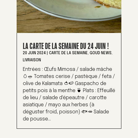
LA CARTE DE LA SEMAINE DU 24 JUIN !
20 JUIN 2024
|
CARTE DE LA SEMAINE
,
GOUD NEWS
,
LIVRAISON
Entrées : Œufs Mimosa / salade mâche
🥚🥗 Tomates cerise / pastèque / feta /
olive de Kalamata 🍅🍉 Gaspacho de
petits pois à la menthe 🍵 Plats : Effeuillé
de lieu / salade d'épeautre / carotte
asiatique / mayo aux herbes (à
déguster froid, poisson) 🐟🥕 Salade
de pousse...