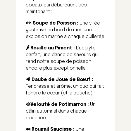
bocaux qui débarquent dès
maintenant :
🐟
Soupe de Poisson :
Une virée
gustative en bord de mer, une
explosion marine à chaque cuillerée.
🌶️
Rouille au Piment :
L’acolyte
parfait, une danse de saveurs qui
rend notre soupe de poisson
encore plus exceptionnelle.
🥩
Daube de Joue de Bœuf :
Tendresse et arôme, un duo qui fait
fondre le cœur (et la bouche).
🥘V
elouté de Potimarron :
Un
câlin automnal dans chaque
bouchée.
🍛
Rougail Saucisse :
Une