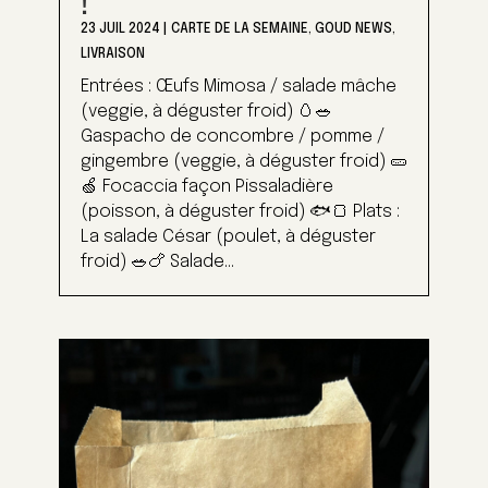
!
23 JUIL 2024
|
CARTE DE LA SEMAINE
,
GOUD NEWS
,
LIVRAISON
Entrées : Œufs Mimosa / salade mâche
(veggie, à déguster froid) 🥚🥗
Gaspacho de concombre / pomme /
gingembre (veggie, à déguster froid) 🥒
🍏 Focaccia façon Pissaladière
(poisson, à déguster froid) 🐟🍞 Plats :
La salade César (poulet, à déguster
froid) 🥗🍗 Salade...