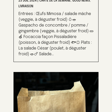
23 JUIL 2024
|
CARTE DE LA SEMAINE
,
GOUD NEWS
,
LIVRAISON
Entrées : Œufs Mimosa / salade mâche
(veggie, à déguster froid) 🥚🥗
Gaspacho de concombre / pomme /
gingembre (veggie, à déguster froid) 🥒
🍏 Focaccia façon Pissaladière
(poisson, à déguster froid) 🐟🍞 Plats :
La salade César (poulet, à déguster
froid) 🥗🍗 Salade...