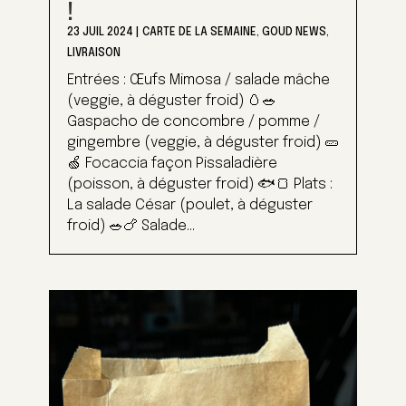
!
23 JUIL 2024
|
CARTE DE LA SEMAINE
,
GOUD NEWS
,
LIVRAISON
Entrées : Œufs Mimosa / salade mâche
(veggie, à déguster froid) 🥚🥗
Gaspacho de concombre / pomme /
gingembre (veggie, à déguster froid) 🥒
🍏 Focaccia façon Pissaladière
(poisson, à déguster froid) 🐟🍞 Plats :
La salade César (poulet, à déguster
froid) 🥗🍗 Salade...