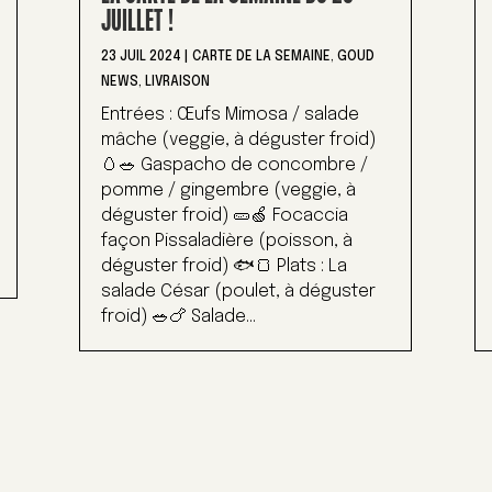
JUILLET !
23 JUIL 2024
|
CARTE DE LA SEMAINE
,
GOUD
NEWS
,
LIVRAISON
Entrées : Œufs Mimosa / salade
mâche (veggie, à déguster froid)
🥚🥗 Gaspacho de concombre /
pomme / gingembre (veggie, à
déguster froid) 🥒🍏 Focaccia
façon Pissaladière (poisson, à
déguster froid) 🐟🍞 Plats : La
salade César (poulet, à déguster
froid) 🥗🍗 Salade...