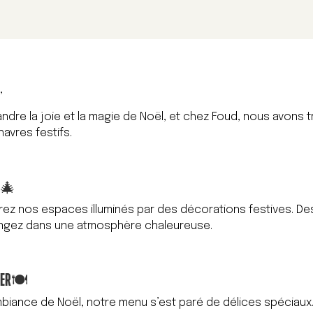
,
andre la joie et la magie de Noël, et chez Foud, nous avons
havres festifs.
S
🎄
ez nos espaces illuminés par des décorations festives. Des 
ongez dans une atmosphère chaleureuse.
TER
🍽️
iance de Noël, notre menu s’est paré de délices spéciaux