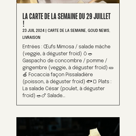
LA CARTE DE LA SEMAINE DU 29 JUILLET
!
23 JUIL 2024
|
CARTE DE LA SEMAINE
,
GOUD NEWS
,
LIVRAISON
Entrées : Œufs Mimosa / salade mâche
(veggie, à déguster froid) 🥚🥗
Gaspacho de concombre / pomme /
gingembre (veggie, à déguster froid) 🥒
🍏 Focaccia façon Pissaladière
(poisson, à déguster froid) 🐟🍞 Plats :
La salade César (poulet, à déguster
froid) 🥗🍗 Salade...