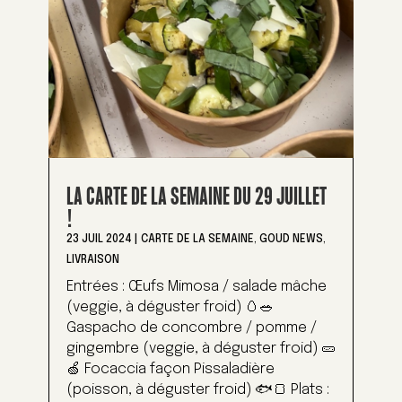
LA CARTE DE LA SEMAINE DU 29 JUILLET
!
23 JUIL 2024
|
CARTE DE LA SEMAINE
,
GOUD NEWS
,
LIVRAISON
Entrées : Œufs Mimosa / salade mâche
(veggie, à déguster froid) 🥚🥗
Gaspacho de concombre / pomme /
gingembre (veggie, à déguster froid) 🥒
🍏 Focaccia façon Pissaladière
(poisson, à déguster froid) 🐟🍞 Plats :