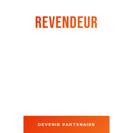
DEVENEZ
REVENDEUR
FOUD
Proposez à vos clients une offre de
restauration fraîche, artisanale et
renouvelée chaque semaine — sans
investissement, sans production sur
place et sans contrainte opérationnelle.
DEVENIR PARTENAIRE