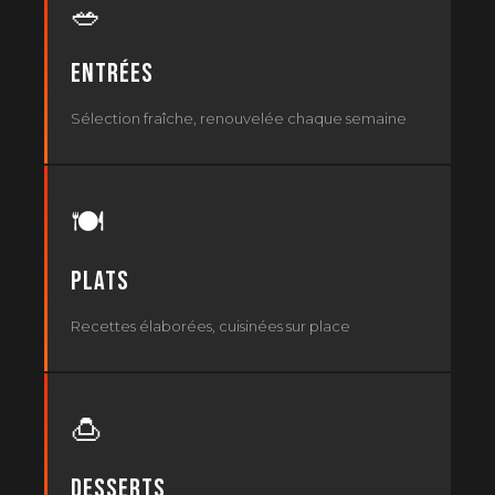
🥗
Entrées
Sélection fraîche, renouvelée chaque semaine
🍽
Plats
Recettes élaborées, cuisinées sur place
🍮
Desserts