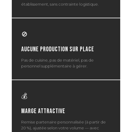
établissement, sans contrainte logistique.
🚫
Aucune production sur place
Pas de cuisine, pas de matériel, pas de
personnel supplémentaire à gérer.
💰
Marge attractive
Remise partenaire personnalisée (à partir de
20 %), ajustée selon votre volume — avec