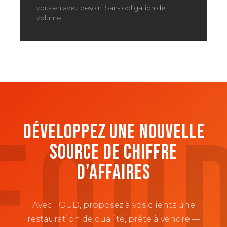
vous en avez besoin. Sans obligation de
volume.
DÉVELOPPEZ UNE NOUVELLE
SOURCE DE CHIFFRE
D'AFFAIRES
Avec FOUD, proposez à vos clients une
restauration de qualité, prête à vendre —