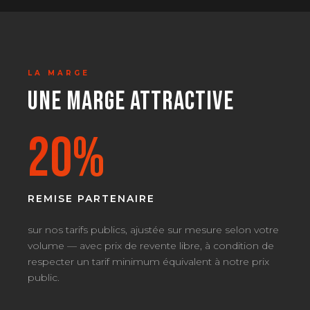
LA MARGE
UNE MARGE ATTRACTIVE
20%
REMISE PARTENAIRE
sur nos tarifs publics, ajustée sur mesure selon votre
volume — avec prix de revente libre, à condition de
respecter un tarif minimum équivalent à notre prix
public.