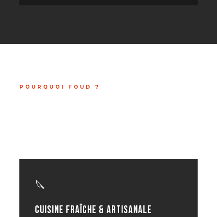
POURQUOI FOUD ?
7 BONNES RAISONS
DE NOUS REJOINDRE
🔪
Cuisine fraîche & artisanale