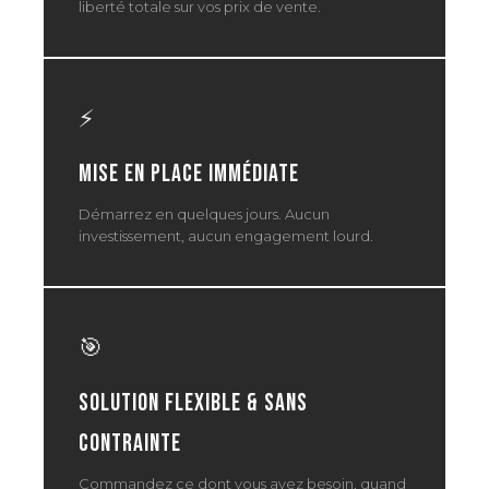
liberté totale sur vos prix de vente.
⚡
Mise en place immédiate
Démarrez en quelques jours. Aucun
investissement, aucun engagement lourd.
🎯
Solution flexible & sans
contrainte
Commandez ce dont vous avez besoin, quand