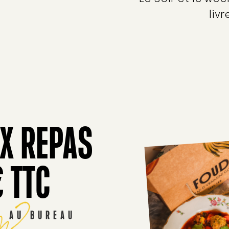
liv
X REPAS
€ TTC
im?
R AU BUREAU