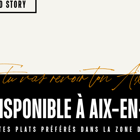
D STORY
i tu vas revoir ton A
DISPONIBLE À AIX-E
TES PLATS PRÉFÉRÉS DANS LA ZONE 