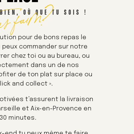
as faim?
BIEN, OÙ QUE TU SOIS !
lution pour de bons repas le
 Tu peux commander sur notre
ivrer chez toi ou au bureau, ou
rectement dans un de nos
fiter de ton plat sur place ou
lick and collect ».
tivées t’assurent la livraison
rseille et Aix-en-Provence en
30 minutes.
ek-end tu peux même te faire