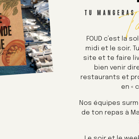
T’
TU MANGERAS 
FOUD c’est la so
midi et le soir.
site et te faire l
bien venir di
restaurants et pro
en « c
Nos équipes surmo
de ton repas à Ma
Le soir et le we