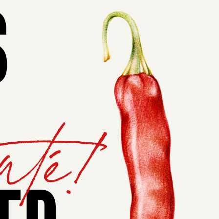
S
nté!