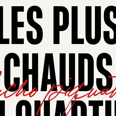
LES PLU
CHAUDS
ho piqua