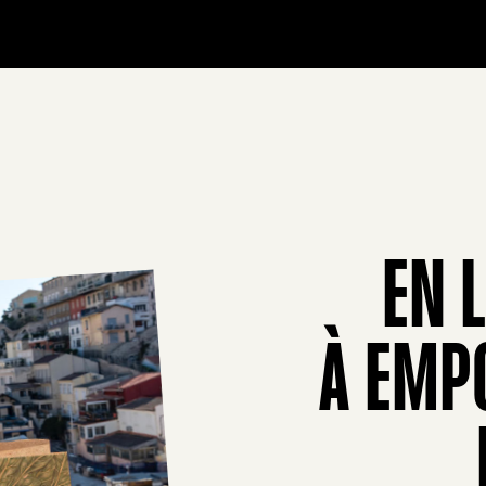
EN 
À EMP