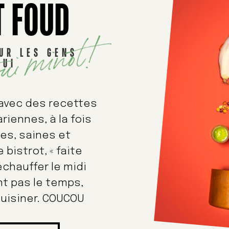
T FOUD
ui minot!
OUR LES GENS
HUI
 avec des recettes
riennes, à la fois
es, saines et
 bistrot, « faite
échauffer le midi
nt pas le temps,
 cuisiner. COUCOU