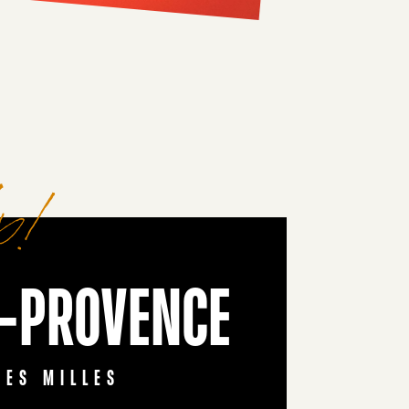
ix!
N-PROVENCE
DES MILLES