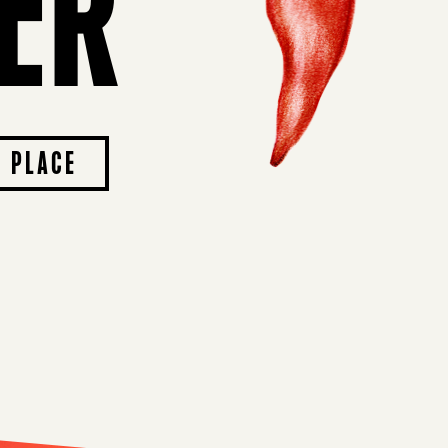
ER
R PLACE