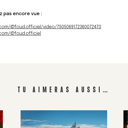
vez pas encore vue :
.com/@foud.officiel/video/7505069172360072470
.com/@foud.officiel
TU AIMERAS AUSSI…