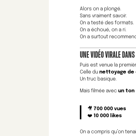
Alors on a plongé.
Sans vraiment savoir.
On a testé des formats.
On a échoué, on a ri.
On a surtout recommencé
UNE VIDÉO VIRALE DANS
Puis est venue la premiè
Celle du
nettoyage de 
Un truc basique.
Mais filmée avec
un ton 
🎥
700 000 vues
❤️
10 000 likes
On a compris qu’on tena