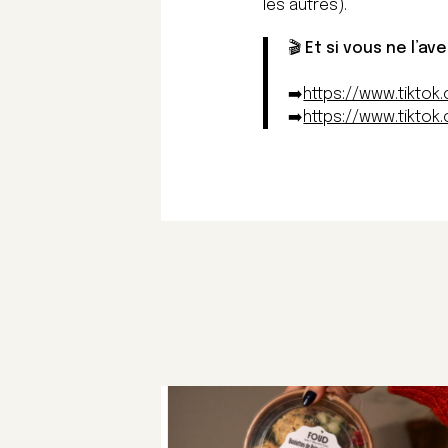
les autres).
🎬 Et si vous ne l’a
➡️
https://www.tiktok
➡️
https://www.tiktok