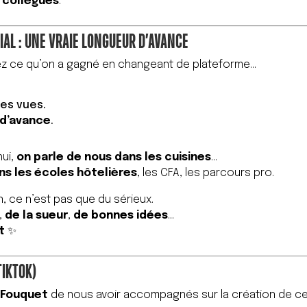
 collègues
.
IAL : UNE VRAIE LONGUEUR D’AVANCE
ez ce qu’on a gagné en changeant de plateforme…
des vues.
 d’avance
.
hui,
on parle de nous dans les cuisines
…
ns les écoles hôtelières
, les CFA, les parcours pro.
n, ce n’est pas que du sérieux.
,
de la sueur
,
de bonnes idées
…
t
✨
TIKTOK)
Fouquet
de nous avoir accompagnés sur la création de ce