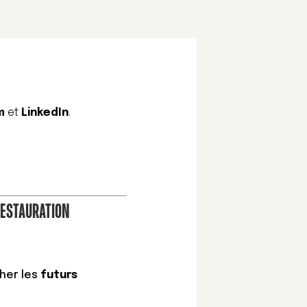
m
et
LinkedIn
.
RESTAURATION
her les
futurs