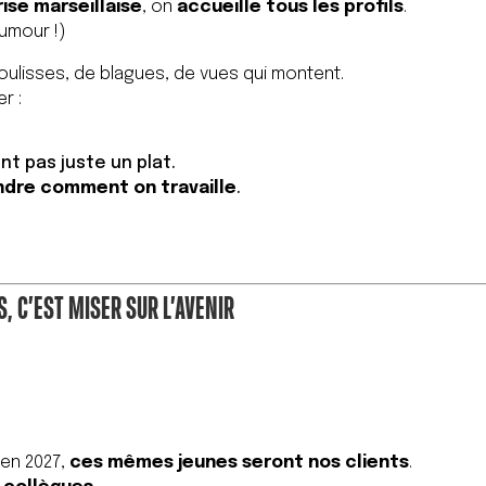
ise marseillaise
, on
accueille tous les profils
.
umour !)
oulisses, de blagues, de vues qui montent.
r :
nt pas juste un plat.
dre comment on travaille
.
, C’EST MISER SUR L’AVENIR
’en 2027,
ces mêmes jeunes seront nos clients
.