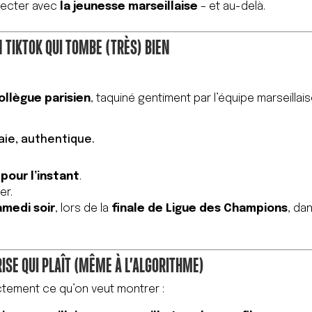
necter avec
la jeunesse marseillaise
– et au-delà.
N TIKTOK QUI TOMBE (TRÈS) BIEN
ollègue parisien
, taquiné gentiment par l’équipe marseillais
aie, authentique.
pour l’instant
.
er.
amedi soir
, lors de la
finale de Ligue des Champions
, da
ISE QUI PLAÎT (MÊME À L’ALGORITHME)
tement ce qu’on veut montrer :