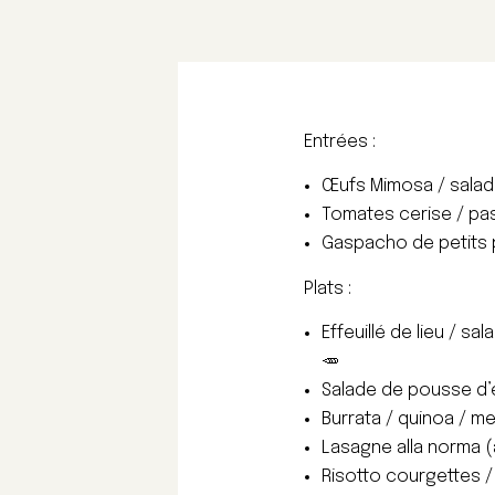
Entrées :
Œufs Mimosa / sala
Tomates cerise / pas
Gaspacho de petits p
Plats :
Effeuillé de lieu / s
🥕
Salade de pousse d’ép
Burrata / quinoa / m
Lasagne alla norma (
Risotto courgettes / 