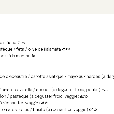
de mâche 🥚🥗
tèque / feta / olive de Kalamata 🍅🍉
ois à la menthe 🍵
alade d’épeautre / carotte asiatique / mayo aux herbes (à dé
inards / volaille / abricot (à déguster froid, poulet) 🥗🍗
elon / pastèque (à déguster froid, veggie) 🧀🍈
à réchauffer, veggie) 🍆🍅
tomates rôties / basilic (à réchauffer, veggie) 🌿🍅