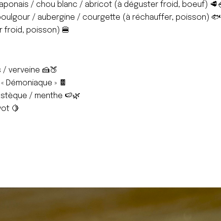
japonais / chou blanc / abricot (à déguster froid, boeuf) 🥩
boulgour / aubergine / courgette (à réchauffer, poisson) 
r froid, poisson) 🍔
 / verveine 🍰🍑
« Démoniaque » 🍫
astèque / menthe 🍉🌿
vot 🍋