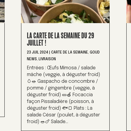
LA CARTE DE LA SEMAINE DU 29
JUILLET !
23 JUIL 2024
|
CARTE DE LA SEMAINE
,
GOUD
NEWS
,
LIVRAISON
Entrées : Œufs Mimosa / salade
mâche (veggie, à déguster froid)
🥚🥗 Gaspacho de concombre /
pomme / gingembre (veggie, à
déguster froid) 🥒🍏 Focaccia
façon Pissaladière (poisson, à
déguster froid) 🐟🍞 Plats : La
salade César (poulet, à déguster
froid) 🥗🍗 Salade...