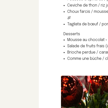
Ceviche de thon / riz 
Choux farcis / mousseli
🍖
Tagliata de bœuf / pom
Desserts
Mousse au chocolat « 
Salade de fruits frais 
Brioche perdue / car
Comme une bûche / châ