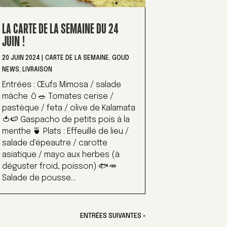
LA CARTE DE LA SEMAINE DU 24
JUIN !
20 JUIN 2024
|
CARTE DE LA SEMAINE
,
GOUD
NEWS
,
LIVRAISON
Entrées : Œufs Mimosa / salade
mâche 🥚🥗 Tomates cerise /
pastèque / feta / olive de Kalamata
🍅🍉 Gaspacho de petits pois à la
menthe 🍵 Plats : Effeuillé de lieu /
salade d'épeautre / carotte
asiatique / mayo aux herbes (à
déguster froid, poisson) 🐟🥕
Salade de pousse...
ENTRÉES SUIVANTES »