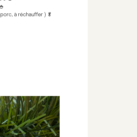
🍚
 porc, à réchauffer ) 🥬