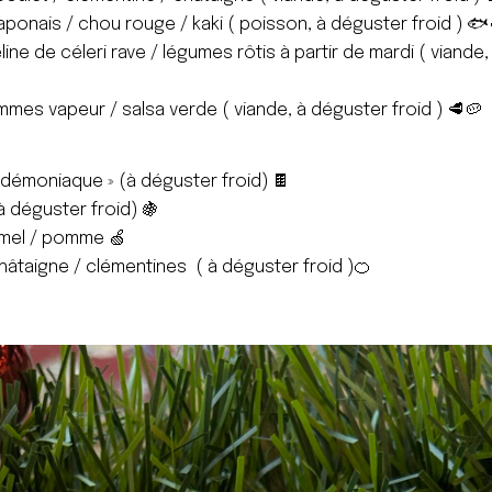
japonais / chou rouge / kaki ( poisson, à déguster froid ) 🐟
ne de céleri rave / légumes rôtis à partir de mardi ( viande,
mes vapeur / salsa verde ( viande, à déguster froid ) 🥩🥔
démoniaque » (à déguster froid) 🍫
(à déguster froid) 🍇
amel / pomme 🍏
taigne / clémentines ( à déguster froid )🍊