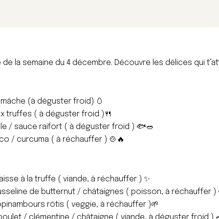
 de la semaine du 4 décembre. Découvre les délices qui t’at
mâche (à déguster froid) 🥚
x truffes ( à déguster froid )🍴
ille / sauce raifort ( à déguster froid ) 🐟🥗
co / curcuma ( à réchauffer ) 🍲🔥
aisse à la truffe ( viande, à réchauffer ) ✨
sseline de butternut / châtaignes ( poisson, à réchauffer )
topinambours rôtis ( veggie, à réchauffer )🌱
oulet / clémentine / châtaigne ( viande, à déguster froid ) 