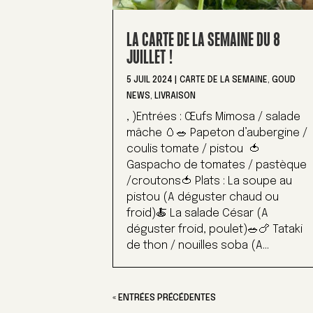
LA CARTE DE LA SEMAINE DU 8
JUILLET !
5 JUIL 2024
|
CARTE DE LA SEMAINE
,
GOUD
NEWS
,
LIVRAISON
, )Entrées : Œufs Mimosa / salade
mâche 🥚🥗 Papeton d’aubergine /
coulis tomate / pistou 🍅
Gaspacho de tomates / pastèque
/croutons🍅 Plats : La soupe au
pistou (A déguster chaud ou
froid)🍝 La salade César (A
déguster froid, poulet)🥗🍗 Tataki
de thon / nouilles soba (A...
« ENTRÉES PRÉCÉDENTES