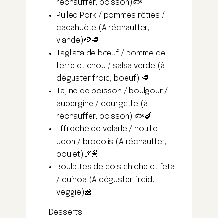
réchauffer, poisson)
🐟
Pulled Pork / pommes rôties /
cacahuète (A réchauffer,
viande)
🥔🥩
Tagliata de bœuf / pomme de
terre et chou / salsa verde (à
déguster froid, boeuf) 🥩
Tajine de poisson / boulgour /
aubergine / courgette (à
réchauffer, poisson) 🐟🍆
Effiloché de volaille / nouille
udon / brocolis (A réchauffer,
poulet)
🍗🍜
Boulettes de pois chiche et feta
/ quinoa (A déguster froid,
veggie)
🧀
Desserts :