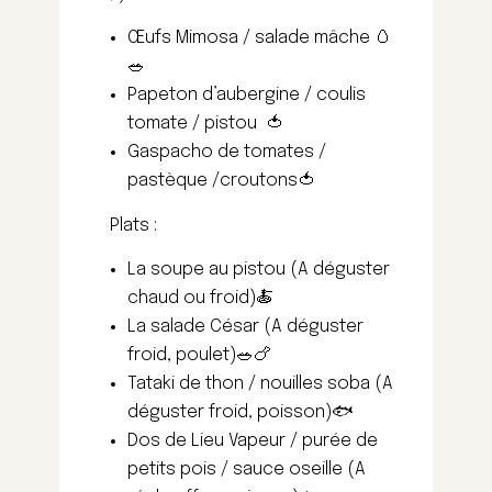
Œufs Mimosa / salade mâche 🥚
🥗
Papeton d’aubergine / coulis
tomate / pistou 🍅
Gaspacho de tomates /
pastèque /croutons🍅
Plats :
La soupe au pistou (A déguster
chaud ou froid)
🍝
La salade César (A déguster
froid, poulet)🥗🍗
Tataki de thon / nouilles soba (A
déguster froid, poisson)
🐟
Dos de Lieu Vapeur / purée de
petits pois / sauce oseille (A