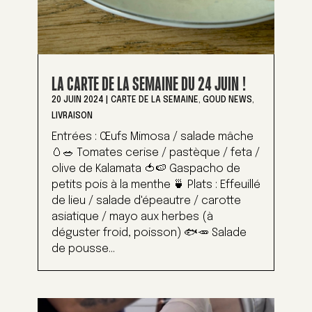
LA CARTE DE LA SEMAINE DU 24 JUIN !
20 JUIN 2024
|
CARTE DE LA SEMAINE
,
GOUD NEWS
,
LIVRAISON
Entrées : Œufs Mimosa / salade mâche
🥚🥗 Tomates cerise / pastèque / feta /
olive de Kalamata 🍅🍉 Gaspacho de
petits pois à la menthe 🍵 Plats : Effeuillé
de lieu / salade d'épeautre / carotte
asiatique / mayo aux herbes (à
déguster froid, poisson) 🐟🥕 Salade
de pousse...