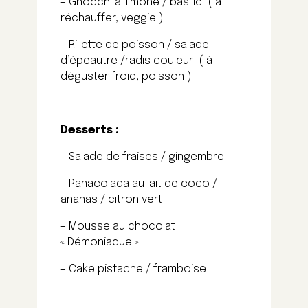
– Gnocchi al limone / basilic ( à
réchauffer, veggie )
– Rillette de poisson / salade
d’épeautre /radis couleur ( à
déguster froid, poisson )
Desserts :
– Salade de fraises / gingembre
– Panacolada au lait de coco /
ananas / citron vert
– Mousse au chocolat
« Démoniaque »
– Cake pistache / framboise