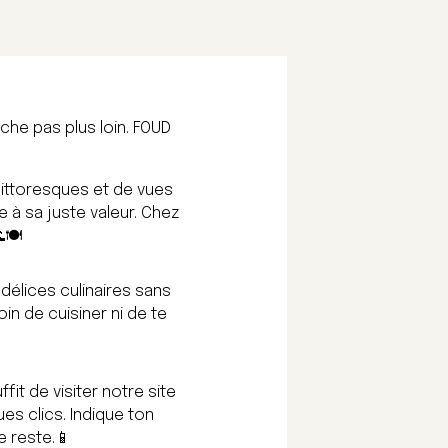
rche pas plus loin. FOUD
pittoresques et de vues
e à sa juste valeur. Chez
🍽️
délices culinaires sans
oin de cuisiner ni de te
fit de visiter notre site
es clics. Indique ton
le reste.📱