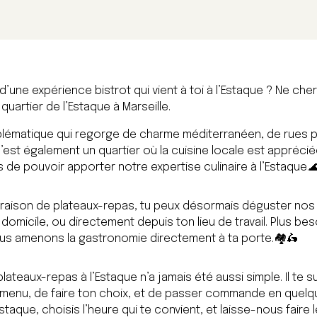
 d’une expérience bistrot qui vient à toi à l’Estaque ? Ne che
 quartier de l’Estaque à Marseille.
mblématique qui regorge de charme méditerranéen, de rues 
’est également un quartier où la cuisine locale est apprécié
de pouvoir apporter notre expertise culinaire à l’Estaque.🌊
vraison de plateaux-repas, tu peux désormais déguster nos 
 domicile, ou directement depuis ton lieu de travail. Plus bes
ous amenons la gastronomie directement à ta porte.🏘️🛵
eaux-repas à l’Estaque n’a jamais été aussi simple. Il te suf
 menu, de faire ton choix, et de passer commande en quelqu
Estaque, choisis l’heure qui te convient, et laisse-nous faire 