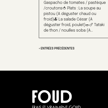
Gaspacho de tomates / pastèque
/croutons🍅 Plats : La soupe au
pistou (A déguster chaud ou
froid)🍝 La salade César (A
déguster froid, poulet)🥗🍗 Tataki
de thon / nouilles soba (A...
« ENTRÉES PRÉCÉDENTES