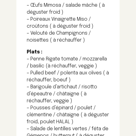
– Œufs Mimosa / salade mâche ( à
déguster froid )
– Poireaux Vinaigrette Miso /
croûtons ( à déguster froid )
– Velouté de Champignons /
noisettes ( à réchauffer )
Plats :
– Penne Rigate tomate / mozzarella
/ basilic (à réchauffer, veggie )
– Pulled beef / polenta aux olives ( à
réchauffer, boeuf )
– Barigoule d’artichaut / risotto
d’épeautre / châtaigne ( à
réchauffer, veggie )
– Pousses d’épinard / poulet /
clémentine / châtaigne ( à déguster
froid, poulet HALAL )
– Salade de lentilles vertes / féta de
Gémenos / butternut ( à déguster