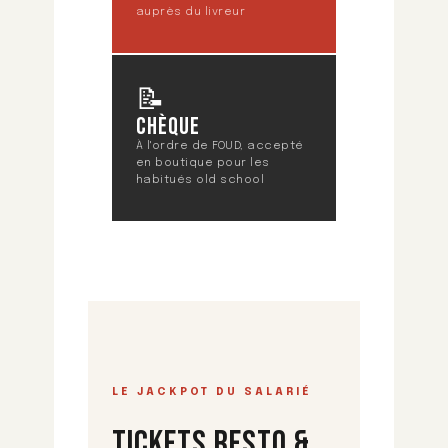
auprès du livreur
📝
CHÈQUE
À l'ordre de FOUD, accepté
en boutique pour les
habitués old school
LE JACKPOT DU SALARIÉ
TICKETS RESTO &