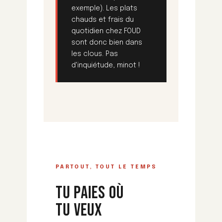
exemple). Les plats
chauds et frais du
quotidien chez FOUD
sont donc bien dans
les clous. Pas
d'inquiétude, minot !
PARTOUT, TOUT LE TEMPS
TU PAIES OÙ
TU VEUX