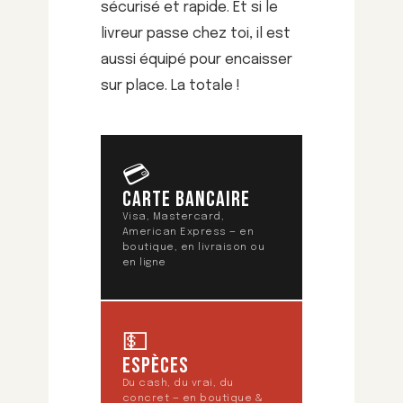
sécurisé et rapide. Et si le
livreur passe chez toi, il est
aussi équipé pour encaisser
sur place. La totale !
💳
CARTE BANCAIRE
Visa, Mastercard,
American Express — en
boutique, en livraison ou
en ligne
💵
ESPÈCES
Du cash, du vrai, du
concret — en boutique &