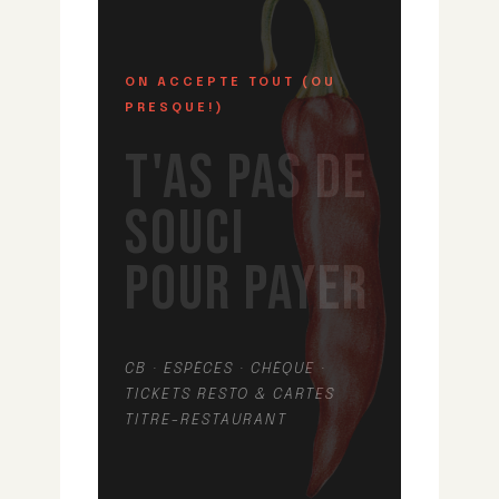
ON ACCEPTE TOUT (OU
PRESQUE!)
T'AS PAS DE
SOUCI
POUR PAYER
CB · ESPÈCES · CHÈQUE ·
TICKETS RESTO & CARTES
TITRE-RESTAURANT