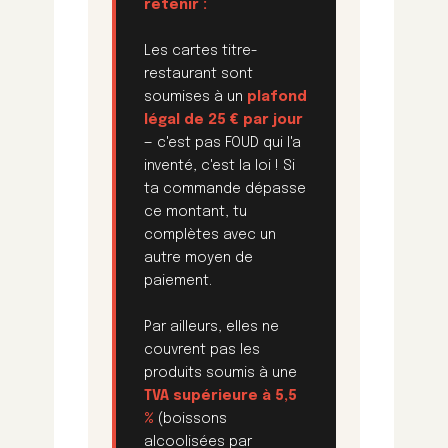
retenir :
Les cartes titre-
restaurant sont
soumises à un
plafond
légal de 25 € par jour
— c'est pas FOUD qui l'a
inventé, c'est la loi ! Si
ta commande dépasse
ce montant, tu
complètes avec un
autre moyen de
paiement.
Par ailleurs, elles ne
couvrent pas les
produits soumis à une
TVA supérieure à 5,5
%
(boissons
alcoolisées par