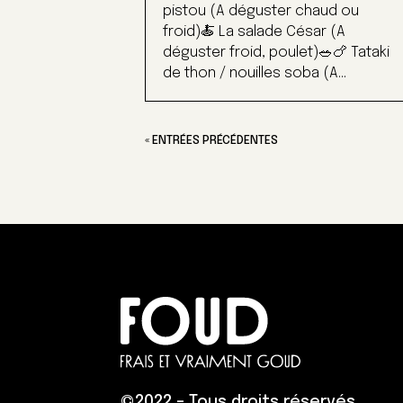
pistou (A déguster chaud ou
froid)🍝 La salade César (A
déguster froid, poulet)🥗🍗 Tataki
de thon / nouilles soba (A...
« ENTRÉES PRÉCÉDENTES
©
2022 – Tous droits réservés