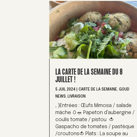
LA CARTE DE LA SEMAINE DU 8
JUILLET !
5 JUIL 2024
|
CARTE DE LA SEMAINE
,
GOUD
NEWS
,
LIVRAISON
, )Entrées : Œufs Mimosa / salade
mâche 🥚🥗 Papeton d’aubergine /
coulis tomate / pistou 🍅
Gaspacho de tomates / pastèque
/croutons🍅 Plats : La soupe au