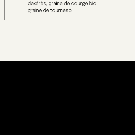
dexérès, graine de courge bio,
graine de tournesol...