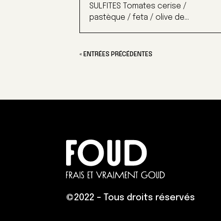
SULFITES Tomates cerise /
pastèque / feta / olive de...
« ENTRÉES PRÉCÉDENTES
©
2022 – Tous droits réservés