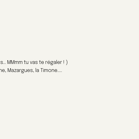
… MMmm tu vas te régaler ! )
ine, Mazargues, la Timone…..