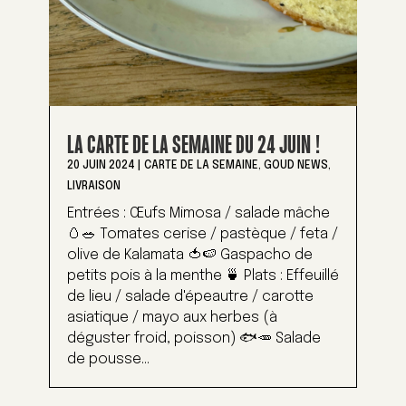
LA CARTE DE LA SEMAINE DU 24 JUIN !
20 JUIN 2024
|
CARTE DE LA SEMAINE
,
GOUD NEWS
,
LIVRAISON
Entrées : Œufs Mimosa / salade mâche
🥚🥗 Tomates cerise / pastèque / feta /
olive de Kalamata 🍅🍉 Gaspacho de
petits pois à la menthe 🍵 Plats : Effeuillé
de lieu / salade d'épeautre / carotte
asiatique / mayo aux herbes (à
déguster froid, poisson) 🐟🥕 Salade
de pousse...