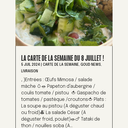
LA CARTE DE LA SEMAINE DU 8 JUILLET !
5 JUIL 2024
|
CARTE DE LA SEMAINE
,
GOUD NEWS
,
LIVRAISON
, )Entrées : Œufs Mimosa / salade
mâche 🥚🥗 Papeton d’aubergine /
coulis tomate / pistou 🍅 Gaspacho de
tomates / pastèque /croutons🍅 Plats :
La soupe au pistou (A déguster chaud
ou froid)🍝 La salade César (A
déguster froid, poulet)🥗🍗 Tataki de
thon / nouilles soba (A...