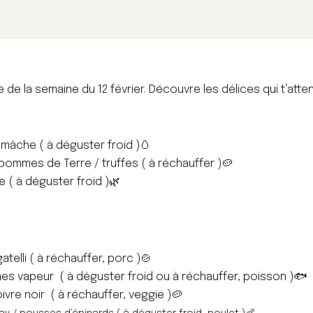
de la semaine du 12 février. Découvre les délices qui t’atte
mâche ( à déguster froid )
🥚
pommes de Terre / truffes ( à réchauffer )
🥔
e ( à déguster froid )
🌿
gatelli ( à réchauffer, porc )
🍲
gumes vapeur ( à déguster froid ou à réchauffer, poisson )
🐟
vre noir ( à réchauffer, veggie )
🥔