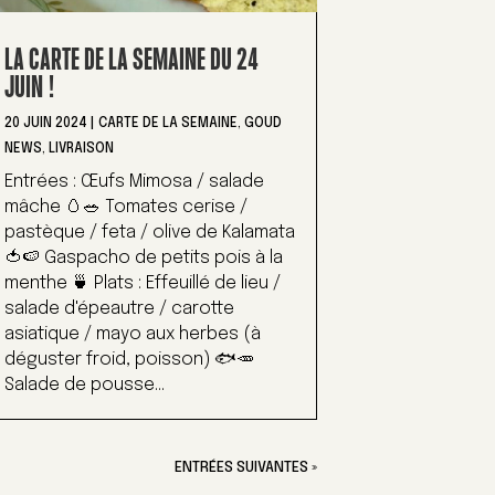
LA CARTE DE LA SEMAINE DU 24
JUIN !
20 JUIN 2024
|
CARTE DE LA SEMAINE
,
GOUD
NEWS
,
LIVRAISON
Entrées : Œufs Mimosa / salade
mâche 🥚🥗 Tomates cerise /
pastèque / feta / olive de Kalamata
🍅🍉 Gaspacho de petits pois à la
menthe 🍵 Plats : Effeuillé de lieu /
salade d'épeautre / carotte
asiatique / mayo aux herbes (à
déguster froid, poisson) 🐟🥕
Salade de pousse...
ENTRÉES SUIVANTES »