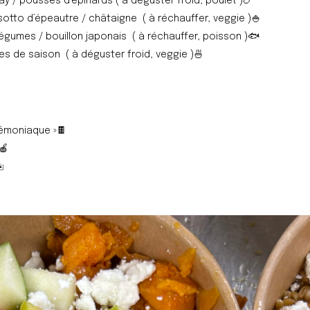
y / pousses d’épinards ( à déguster froid, poulet )
🍗
isotto d’épeautre / châtaigne ( à réchauffer, veggie )
🍚
égumes / bouillon japonais ( à réchauffer, poisson )
🐟
s de saison ( à déguster froid, veggie )
🍜
émoniaque »
🍫
🍎
️