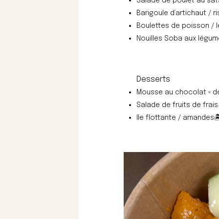
Salade de poulet au sata
Barigoule d’artichaut / r
Boulettes de poisson / l
Nouilles Soba aux légume
Desserts
Mousse au chocolat « d
Salade de fruits de frais
Ile flottante / amandes
