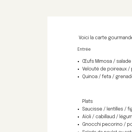
Voici la carte gourmande 
Entrée
Œufs Mimosa / salade 
Velouté de poireaux / 
Quinoa / feta / grenad
Plats
Saucisse / lentilles / fi
Aïoli / cabillaud / lé
Gnocchi pecorino / poi