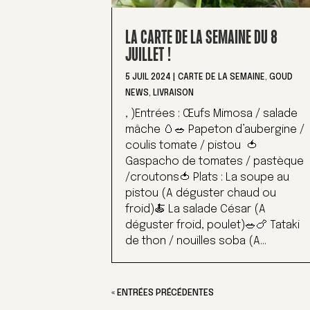
LA CARTE DE LA SEMAINE DU 8
JUILLET !
5 JUIL 2024
|
CARTE DE LA SEMAINE
,
GOUD
NEWS
,
LIVRAISON
, )Entrées : Œufs Mimosa / salade
mâche 🥚🥗 Papeton d’aubergine /
coulis tomate / pistou 🍅
Gaspacho de tomates / pastèque
/croutons🍅 Plats : La soupe au
pistou (A déguster chaud ou
froid)🍝 La salade César (A
déguster froid, poulet)🥗🍗 Tataki
de thon / nouilles soba (A...
« ENTRÉES PRÉCÉDENTES