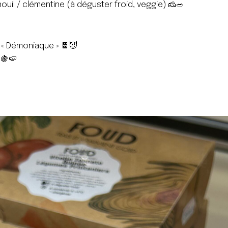
nouil / clémentine (à déguster froid, veggie) 🧀🥗
« Démoniaque » 🍫😈
 🍇🍉