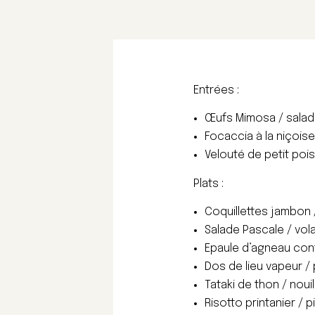
Entrées :
Œufs Mimosa / sala
Focaccia à la niçoise
Velouté de petit poi
Plats :
Coquillettes jambon 
Salade Pascale / vola
Epaule d’agneau conf
Dos de lieu vapeur /
Tataki de thon / noui
Risotto printanier / 