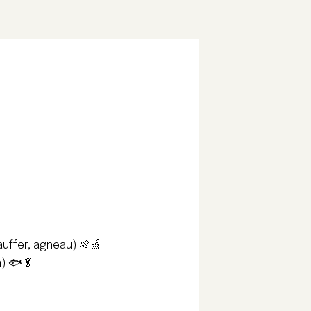
auffer, agneau) 🍖🍏
n) 🐟🥬