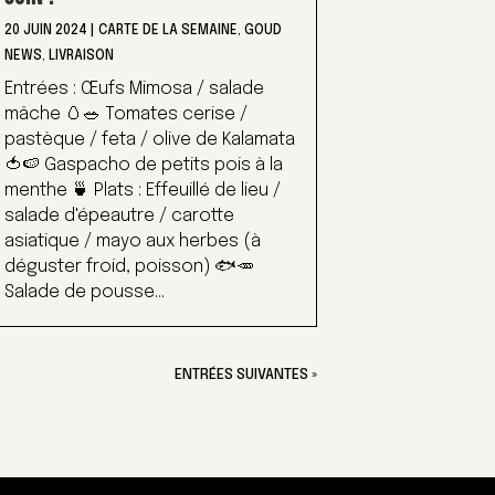
20 JUIN 2024
|
CARTE DE LA SEMAINE
,
GOUD
NEWS
,
LIVRAISON
Entrées : Œufs Mimosa / salade
mâche 🥚🥗 Tomates cerise /
pastèque / feta / olive de Kalamata
🍅🍉 Gaspacho de petits pois à la
menthe 🍵 Plats : Effeuillé de lieu /
salade d'épeautre / carotte
asiatique / mayo aux herbes (à
déguster froid, poisson) 🐟🥕
Salade de pousse...
ENTRÉES SUIVANTES »