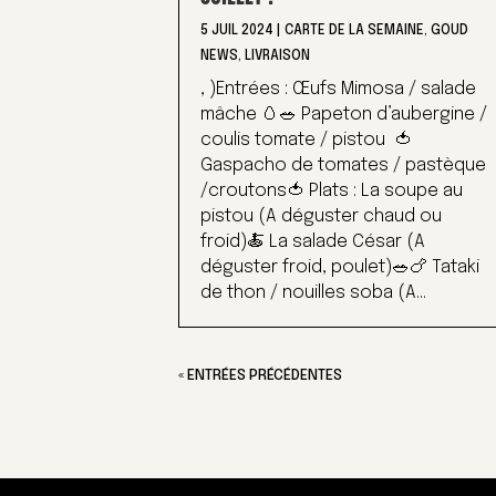
5 JUIL 2024
|
CARTE DE LA SEMAINE
,
GOUD
NEWS
,
LIVRAISON
, )Entrées : Œufs Mimosa / salade
mâche 🥚🥗 Papeton d’aubergine /
coulis tomate / pistou 🍅
Gaspacho de tomates / pastèque
/croutons🍅 Plats : La soupe au
pistou (A déguster chaud ou
froid)🍝 La salade César (A
déguster froid, poulet)🥗🍗 Tataki
de thon / nouilles soba (A...
« ENTRÉES PRÉCÉDENTES