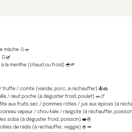
de mâche 🥚🥗
 🍞🌿
s à la menthe (chaud ou froid) 🥣🌱
/ truffe / comté (viande, porc, à réchauffer) 🍝🧀
ille / œuf poché (à déguster froid, poulet) 🥗🍗
ite aux fruits sec / pommes rôties / jus aux épices (à réch
 poireau vapeur / chou kale / ravigote (à réchauffer, poisso
lles soba (à déguster froid, poisson) 🍣🍜
pickles de radis (à réchauffer, veggie) 🍚🥕