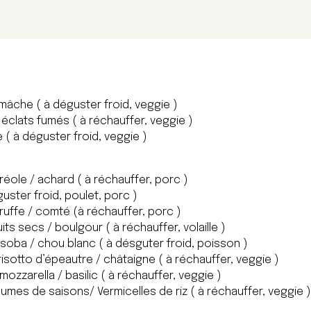
mâche ( à déguster froid, veggie )
 éclats fumés ( à réchauffer, veggie )
 ( à déguster froid, veggie )
créole / achard ( à réchauffer, porc )
uster froid, poulet, porc )
truffe / comté (à réchauffer, porc )
ruits secs / boulgour ( à réchauffer, volaille )
e soba / chou blanc ( à désguter froid, poisson )
 risotto d’épeautre / châtaigne ( à réchauffer, veggie )
ozzarella / basilic ( à réchauffer, veggie )
gumes de saisons/ Vermicelles de riz ( à réchauffer, veggie )