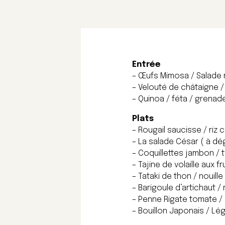
Entrée
– Œufs Mimosa / Salade 
– Velouté de châtaigne /
– Quinoa / féta / grenade
Plats
– Rougail saucisse / riz 
– La salade César ( à dég
– Coquillettes jambon / 
– Tajine de volaille aux f
– Tataki de thon / nouill
– Barigoule d’artichaut /
– Penne Rigate tomate / m
– Bouillon Japonais / Lé