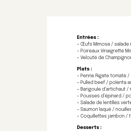
Entrées :
– Œufs Mimosa / salade 
– Poireaux Vinaigrette Mi
– Velouté de Champignons
Plats :
– Penne Rigate tomate / m
– Pulled beef / polenta a
– Barigoule d’artichaut /
– Pousses d’épinard / po
– Salade de lentilles ver
– Saumon laqué / nouille
– Coquillettes jambon / t
Desserts :