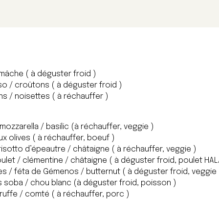
mâche ( à déguster froid )
so / croûtons ( à déguster froid )
 / noisettes ( à réchauffer )
ozzarella / basilic (à réchauffer, veggie )
ux olives ( à réchauffer, boeuf )
 risotto d’épeautre / châtaigne ( à réchauffer, veggie )
ulet / clémentine / châtaigne ( à déguster froid, poulet HAL
tes / féta de Gémenos / butternut ( à déguster froid, veggie 
s soba / chou blanc (à déguster froid, poisson )
ruffe / comté ( à réchauffer, porc )